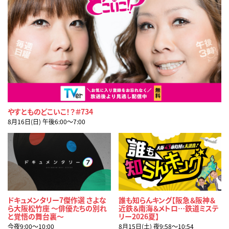
やすとものどこいこ！？＃734
8月16日(日) 午後6:00〜7:00
ドキュメンタリー7傑作選 さよな
誰も知らんキング【阪急＆阪神＆
ら大阪松竹座 ～俳優たちの別れ
近鉄＆南海＆メトロ…鉄道ミステ
と覚悟の舞台裏～
リー2026夏】
今夜9:00〜10:00
8月15日(土) 夜9:58〜10:54