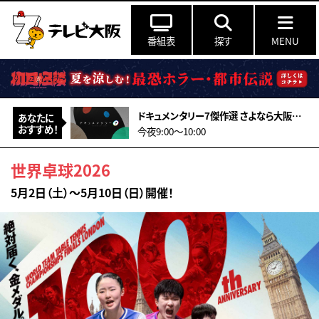
番組表
探す
MENU
ドキュメンタリー7傑作選 さよなら大阪松竹座 ～俳優たちの別れと覚悟の舞台裏～
あなたに
おすすめ！
今夜9:00〜10:00
世界卓球2026
5月2日（土）～5月10日（日）開催！