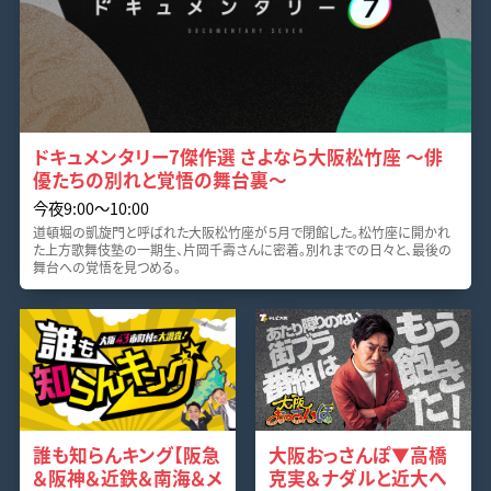
ドキュメンタリー7傑作選 さよなら大阪松竹座 ～俳
優たちの別れと覚悟の舞台裏～
今夜9:00〜10:00
道頓堀の凱旋門と呼ばれた大阪松竹座が５月で閉館した。松竹座に開かれ
た上方歌舞伎塾の一期生、片岡千壽さんに密着。別れまでの日々と、最後の
舞台への覚悟を見つめる。
誰も知らんキング【阪急
大阪おっさんぽ▼高橋
＆阪神＆近鉄＆南海＆メ
克実＆ナダルと近大へ