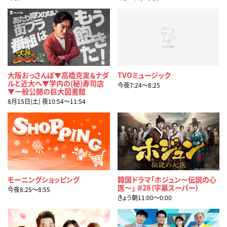
大阪おっさんぽ▼高橋克実＆ナダ
TVOミュージック
ルと近大へ▼学内の(秘)寿司店
今夜7:24〜8:25
▼一般公開の巨大図書館
8月15日(土) 夜10:54〜11:54
モーニングショッピング
韓国ドラマ「ホジュン～伝説の心
医～」 ＃28（字幕スーパー）
今夜8:25〜8:55
きょう朝11:00〜0:00