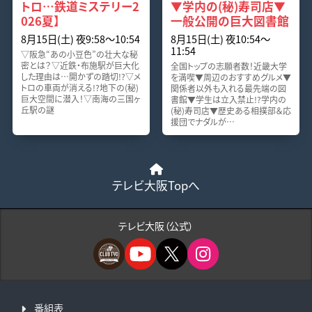
トロ…鉄道ミステリー2
▼学内の(秘)寿司店▼
026夏】
一般公開の巨大図書館
8月15日(土) 夜9:58〜10:54
8月15日(土) 夜10:54〜
11:54
▽阪急“あの小豆色”の壮大な秘
密とは？▽近鉄・布施駅が巨大化
全国トップの志願者数！近畿大学
した理由は…開かずの踏切!?▽メ
を満喫▼周辺のおすすめグルメ▼
トロの車両が消える!?地下の(秘)
関係者以外も入れる最先端の図
巨大空間に潜入！▽南海の三国ヶ
書館▼学生は立入禁止!?学内の
丘駅の謎
(秘)寿司店▼歴史ある相撲部＆応
援団でナダルが…
テレビ大阪Topへ
テレビ大阪（公式）
番組表