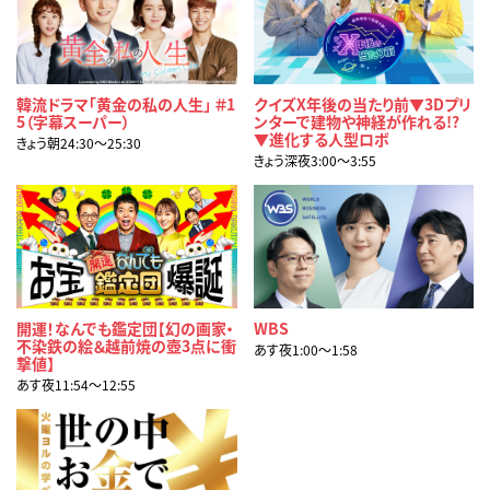
韓流ドラマ「黄金の私の人生」 ＃1
クイズX年後の当たり前▼3Dプリ
5（字幕スーパー）
ンターで建物や神経が作れる!?
▼進化する人型ロボ
きょう朝24:30〜25:30
きょう深夜3:00〜3:55
開運！なんでも鑑定団【幻の画家・
WBS
不染鉄の絵＆越前焼の壺3点に衝
あす夜1:00〜1:58
撃値】
あす夜11:54〜12:55