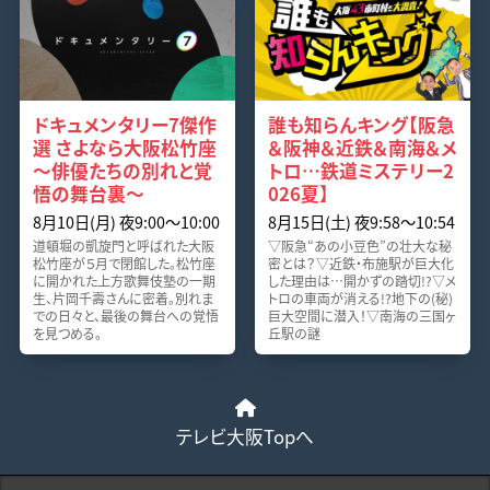
ドキュメンタリー7傑作
誰も知らんキング【阪急
選 さよなら大阪松竹座
＆阪神＆近鉄＆南海＆メ
～俳優たちの別れと覚
トロ…鉄道ミステリー2
悟の舞台裏～
026夏】
8月10日(月) 夜9:00～10:00
8月15日(土) 夜9:58～10:54
道頓堀の凱旋門と呼ばれた大阪
▽阪急“あの小豆色”の壮大な秘
松竹座が５月で閉館した。松竹座
密とは？▽近鉄・布施駅が巨大化
に開かれた上方歌舞伎塾の一期
した理由は…開かずの踏切!?▽メ
生、片岡千壽さんに密着。別れま
トロの車両が消える!?地下の(秘)
での日々と、最後の舞台への覚悟
巨大空間に潜入！▽南海の三国ヶ
を見つめる。
丘駅の謎
テレビ大阪Topへ