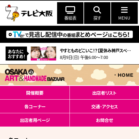
番組表
探す
MENU
やすとものどこいこ！？【夏休み神戸スペシャル！こだわり食材＆アート作り体験】
あなたに
おすすめ！
8月9日(日) 午後6:00～7:00
開催概要
出店者リスト
各コーナー
交通･アクセス
出店者用ページ
お問合せ