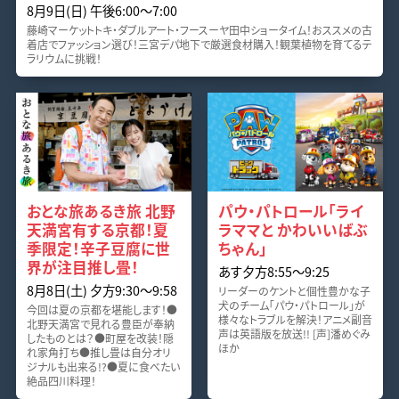
8月9日(日) 午後6:00～7:00
藤崎マーケットトキ・ダブルアート・フースーヤ田中ショータイム！おススメの古
着店でファッション選び！三宮デパ地下で厳選食材購入！観葉植物を育てるテ
ラリウムに挑戦！
おとな旅あるき旅 北野
パウ・パトロール「ライ
天満宮有する京都！夏
ラママと かわいいばぶ
季限定！辛子豆腐に世
ちゃん」
界が注目推し畳！
あす夕方8:55～9:25
8月8日(土) 夕方9:30～9:58
リーダーのケントと個性豊かな子
犬のチーム「パウ・パトロール」が
今回は夏の京都を堪能します！●
様々なトラブルを解決！アニメ副音
北野天満宮で見れる豊臣が奉納
声は英語版を放送!! [声]潘めぐみ
したものとは？●町屋を改装！隠
ほか
れ家角打ち●推し畳は自分オリ
ジナルも出来る!?●夏に食べたい
絶品四川料理！