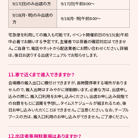
9/17(日)のみ出店の方
9/17(日)午前8:00～
9/18(月･祝)のみ出店の
9/18(月･祝)午前8:00～
方
宅急便を利用しての搬入も可能です。イベント開催前日の9/15(金)午前
中必着でお願いする予定です。主催者では荷着の確認対応はできませ
ん。ご自身で、電話やネットから配送業者にお問い合わせください。詳細
は、後日お送りする出店マニュアルでお知らせします。
11.車で近くまで進入できますか？
会場横の搬入出口に横付けできますが、長時間停車する場所がありま
せんので、搬入出時はすみやかに移動願います。必要な方は、出店申し
込みの際に、搬入口利用をお申し込みください。出店お申し込み段階で
の台数をもとに混雑を予想し、タイムスケジュールが組まれるため、後
日お申し込みいただくことはできません。ご注意ください。なお、テーブル
ブースの方は、搬入口利用のお申し込みができません。ご了承ください。
12.出店者専用駐車場はありますか？