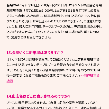
会場のATC内に9/16(土)～18(月・祝)の3日間、本イベントの出店者専用
駐車場を設けます(1日1台1,200円、1出店者1日1台限定です)。必要な
方は、出店申し込みの際に、駐車場利用をお申し込みください。数に限
りがあるため、後日お申し込みいただくことはできません。ご注意くださ
い。なお、搬入口利用同様、テーブルブースの方は、専用駐車場のお申し
込みができません。ご了承ください。※なお、駐車場の割り当てについ
て、変更などはお受けできません。
13.会場近くに駐車場はありますか？
はい。下記の「周辺駐車場案内」でご確認ください。出店者専用駐車場
にお申し込みできないテーブルブース希望の方や前日搬入をされる方
は、こちらをご利用ください。(駐車場情報は、2023年7月のものです。今
後一部変更になる可能性もあります。ご了承ください。)
>>周辺駐車場
地図
14.出店名はどこに表示されるのですか？
ブースに表示板はありません。ご自身で名前や屋号を明示してくださ
い。当日会場で配布するガイドマップおよび公式HPで出店名を掲載しま