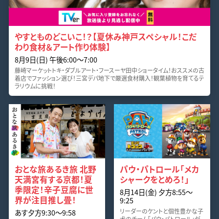
やすとものどこいこ！？【夏休み神戸スペシャル！こだ
わり食材＆アート作り体験】
8月9日(日) 午後6:00～7:00
藤崎マーケットトキ・ダブルアート・フースーヤ田中ショータイム！おススメの古
着店でファッション選び！三宮デパ地下で厳選食材購入！観葉植物を育てるテ
ラリウムに挑戦！
おとな旅あるき旅 北野
パウ・パトロール「メカ
天満宮有する京都！夏
シャークをとめろ！」
季限定！辛子豆腐に世
8月14日(金) 夕方8:55～
界が注目推し畳！
9:25
リーダーのケントと個性豊かな子
あす夕方9:30～9:58
犬のチーム「パウ・パトロール」が