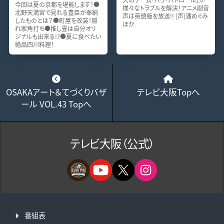
今回は夏の京都を堪能します！●
様々なトラブルを解決！アニメ副音
北野天満宮で見れる豊臣が奉納
声は英語版を放送!! [声]潘めぐみ
したものとは？●町屋を改装！隠
ほか
れ家角打ち●推し畳は自分オリ
ジナルも出来る!?●夏に食べたい
絶品四川料理！
OSAKAアート＆てづくりバザ
テレビ大阪Topへ
ール VOL.43 Topへ
テレビ大阪（公式）
番組表