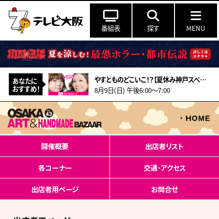
番組表
探す
MENU
やすとものどこいこ！？【夏休み神戸スペシャル！こだわり食材＆アート作り体験】
あなたに
おすすめ！
8月9日(日) 午後6:00～7:00
開催概要
出店者リスト
各コーナー
交通･アクセス
出店者用ページ
お問合せ