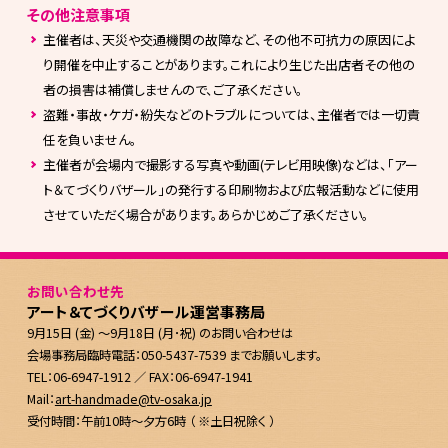
その他注意事項
主催者は、天災や交通機関の故障など、その他不可抗力の原因によ
り開催を中止することがあります。これにより生じた出店者その他の
者の損害は補償しませんので、ご了承ください。
盗難・事故・ケガ・紛失などのトラブルについては、主催者では一切責
任を負いません。
主催者が会場内で撮影する写真や動画(テレビ用映像)などは、「アー
ト＆てづくりバザール」の発行する印刷物および広報活動などに使用
させていただく場合があります。あらかじめご了承ください。
お問い合わせ先
アート＆てづくりバザール運営事務局
9月15日 (金) ～9月18日 (月･祝) のお問い合わせは
会場事務局臨時電話：050-5437-7539 までお願いします。
TEL：06-6947-1912 ／ FAX：06-6947-1941
Mail：
art-handmade@tv-osaka.jp
受付時間：午前10時～夕方6時 （ ※土日祝除く ）