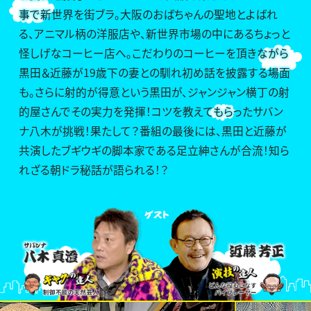
事で新世界を街ブラ。大阪のおばちゃんの聖地とよばれ
る、アニマル柄の洋服店や、新世界市場の中にあるちょっと
怪しげなコーヒー店へ。こだわりのコーヒーを頂きながら
黒田＆近藤が19歳下の妻との馴れ初め話を披露する場面
も。さらに射的が得意という黒田が、ジャンジャン横丁の射
的屋さんでその実力を発揮！コツを教えてもらったサバン
ナ八木が挑戦！果たして？番組の最後には、黒田と近藤が
共演したブギウギの脚本家である足立紳さんが合流！知ら
れざる朝ドラ秘話が語られる！？