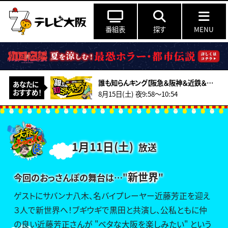
番組表
探す
MENU
誰も知らんキング【阪急＆阪神＆近鉄＆南海＆メトロ…鉄道ミステリー2026夏】
あなたに
おすすめ！
8月15日(土) 夜9:58～10:54
1月11日(土)
放送
新世界
今回のおっさんぽの舞台は…
"
"
ゲストにサバンナ八木、名バイプレーヤー近藤芳正を迎え
３人で新世界へ！ブギウギで黒田と共演し、公私ともに仲
の良い近藤芳正さんが "ベタな大阪を楽しみたい" という