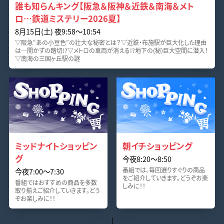
誰も知らんキング【阪急＆阪神＆近鉄＆南海＆メト
ロ…鉄道ミステリー2026夏】
8月15日(土) 夜9:58～10:54
▽阪急“あの小豆色”の壮大な秘密とは？▽近鉄・布施駅が巨大化した理由
は…開かずの踏切!?▽メトロの車両が消える!?地下の(秘)巨大空間に潜入！
▽南海の三国ヶ丘駅の謎
ミッドナイトショッピン
朝イチショッピング
グ
今夜8:20～8:50
番組では、毎回選りすぐりの商品
今夜7:00～7:30
をご紹介していきます。どうぞお楽
番組ではおすすめの商品を多数
しみに！！
取り揃えご紹介していきます。どう
ぞお楽しみに！！