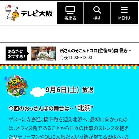
番組表
探す
MENU
所さんのそこんトコロ【往復6時間！驚きの遠距離通学！&amp;型破りアーティスト】
あなたに
おすすめ！
今夜11:00～12:00
9月6日(土)
放送
北浜
今回のおっさんぽの舞台は…
"
"
ゲストに寺島進、橋下徹を迎え北浜へ。最初に向かったの
は、オフィス街であることから日々の仕事のストレスを抱え
たサラリーマンやOLに人気だという銃が撃てるBARへ。お