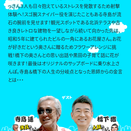
っさん３人も日々抱えているストレスを発散するため射撃
体験へ！スゴ腕スナイパー役を演じたこともある寺島が流
石の腕前を見せます！観光スポットである北浜テラスや古
き良きレトロな建物を一望しながら続いて向かった先は、
昭和５年に建てられたビルの一角にあるお花屋さん。お花
が好きだという奥さんに贈るためフラワーアレンジに挑
戦！橋下の奥さんとの思い出話や黒田の子育て話に花が
咲きます！最後はオリジナルのサップボードに乗り水上さ
んぽ。寺島＆橋下の人生の分岐点となった恩師からの金言
とは・・・