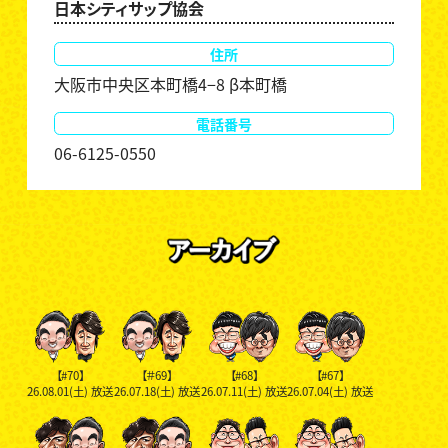
日本シティサップ協会
住所
大阪市中央区本町橋4−8 β本町橋
電話番号
06-6125-0550
【#70】
【＃69】
【#68】
【#67】
26.08.01(土)
放送
26.07.18(土)
放送
26.07.11(土)
放送
26.07.04(土)
放送