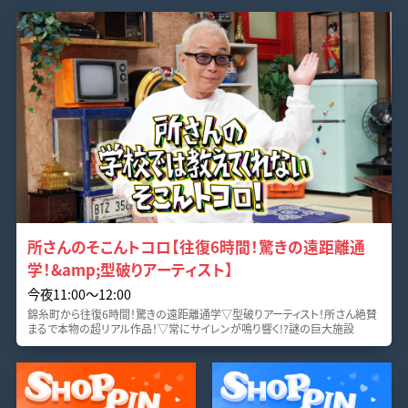
所さんのそこんトコロ【往復6時間！驚きの遠距離通
学！&amp;型破りアーティスト】
今夜11:00～12:00
錦糸町から往復6時間！驚きの遠距離通学▽型破りアーティスト！所さん絶賛
まるで本物の超リアル作品！▽常にサイレンが鳴り響く!?謎の巨大施設