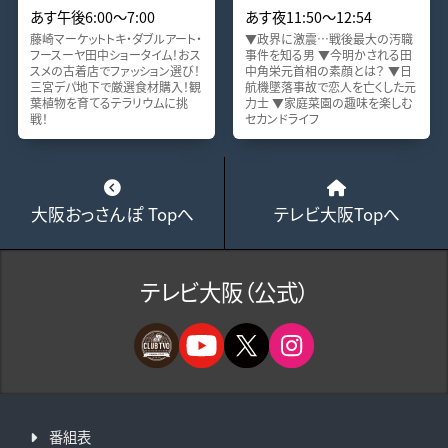
あす午後6:00～7:00
あす夜11:50～12:54
藤崎マーケットトキ・ダブルアート・
▼政界に激震…戦後最大の汚職
フースーヤ田中ショータイム！おス
事件を知る男 ▼今明かされる田
スメの古着店でファッション選び！
中角栄元首相の素顔とは？ ▼日
三宮デパ地下で厳選食材購入！観
航機墜落事故で恋人を亡くした元
葉植物を育てるテラリウムに挑
力士 ▼家庭菜園の趣味を楽しむ
戦！
セカンドライフ
大阪おっさんぽ Topへ
テレビ大阪Topへ
テレビ大阪（公式）
番組表