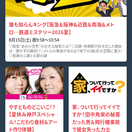
誰も知らんキング【阪急＆阪神＆近鉄＆南海＆メト
ロ…鉄道ミステリー2026夏】
8月15日(土) 夜9:58～10:54
▽阪急“あの小豆色”の壮大な秘密とは？▽近鉄・布施駅が巨大化した理由
は…開かずの踏切!?▽メトロの車両が消える!?地下の(秘)巨大空間に潜入！
▽南海の三国ヶ丘駅の謎
やすとものどこいこ！？
家、ついて行ってイイで
【夏休み神戸スペシャ
すか？田中角栄の秘書
ル！こだわり食材＆アー
だった男＆飛行機事故
ト作り体験】
で彼女失った力士