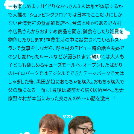
ーも楽しめます！ビビりなおっさん３人は誰が体験するか
で大揉め！ショッピングフロアでは日本でここだけにしか
ない台湾発祥の食品雑貨店へ。台湾とゆかりある野々村
や店員さんからおすすめ商品を聞き、試食をしたり雑貨を
物色したりします！神農生活の中に設営されているレスト
ランで食事をしながら、野々村のデビュー時の話や夫婦で
の少し変わったルールなどが語られます。続いては大人も
子どもも楽しめるキューズモールへ。オープンしたばかり
のトイロパークではデジタルでできたテーマパークで大は
しゃぎした後、黒田が娘におもちゃを購入。おもちゃ購入で
父の顔になる一面も！最後は戦前から続く居酒屋へ。恐妻
家野々村が本当にあった奥さんの怖～い話を激白！？