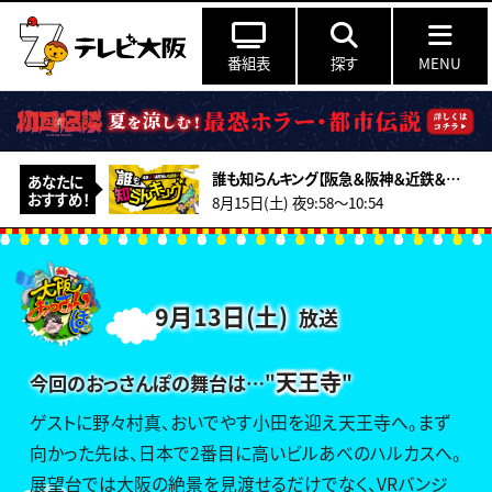
番組表
探す
MENU
誰も知らんキング【阪急＆阪神＆近鉄＆南海＆メトロ…鉄道ミステリー2026夏】
あなたに
おすすめ！
8月15日(土) 夜9:58～10:54
9月13日(土)
放送
天王寺
今回のおっさんぽの舞台は…
"
"
ゲストに野々村真、おいでやす小田を迎え天王寺へ。まず
向かった先は、日本で2番目に高いビルあべのハルカスへ。
展望台では大阪の絶景を見渡せるだけでなく、VRバンジ