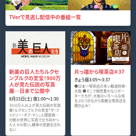
TVerで見逃し配信中の番組一覧
新美の巨人たちルクセ
片っ端から喫茶店＃37
ンブルクの至宝！900万
きょう昼3:05〜3:37
人が見た伝説の写真
●日本一喫茶店の多い都道府県・
展…日本で公開中
大阪 ●そこで個性豊かなリポー
ターたちが、大阪のいろ～んな街
8月15日(土) 夜1:00〜1:30
をぶらつきながら素敵な喫茶店を
９００万人以上が見た伝説の写真
聞き込み！
展！ルクセンブルクの至宝「ザ・フ
ァミリー・オブ・マン」人間家族…
分断の世界に写真で立ち向かっ
た人々の思い。戦争の悲劇を忘れ
ない