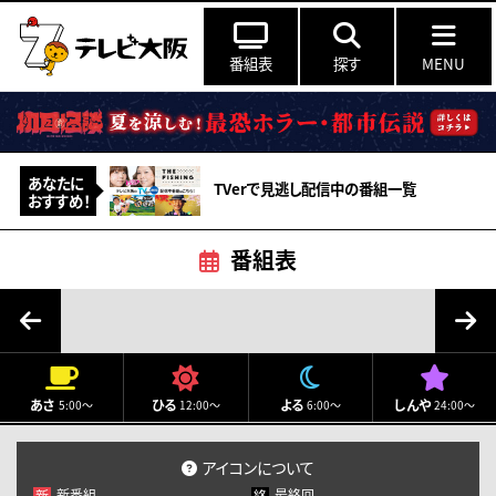
番組表
探す
MENU
あなたに
TVerで見逃し配信中の番組一覧
おすすめ！
番組表
8月
2026
月
火
水
木
金
土
日
あさ
ひる
よる
しんや
5:00～
12:00～
6:00～
24:00～
27
28
29
30
31
1
2
3
4
5
6
7
8
9
アイコンについて
新番組
最終回
新
終