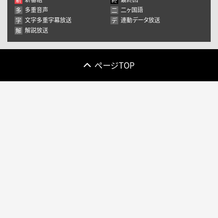
10
11
12
13
14
15
16
多重音声
二ヶ国語
多
二
17
18
19
20
21
22
23
文字多重字幕放送
連動データ放送
字
デ
解説放送
解
24
25
26
27
28
29
30
31
1
2
3
4
5
6
ページTOP
きょう
閉じる