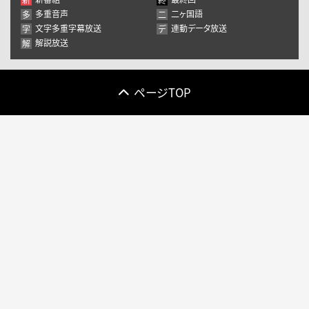
10
11
12
13
14
15
16
多重音声
二ヶ国語
多
二
17
18
19
20
21
22
23
文字多重字幕放送
連動データ放送
字
デ
解説放送
解
24
25
26
27
28
29
30
31
1
2
3
4
5
6
ページTOP
きょう
閉じる