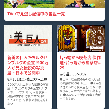
TVerで見逃し配信中の番組一覧
新美の巨人たちルクセ
片っ端から喫茶店 傑作
ンブルクの至宝！900万
選・片っ端から喫茶店＃
人が見た伝説の写真
29
展…日本で公開中
あす昼3:05〜3:37
8月15日(土) 夜1:00〜1:30
●日本一喫茶店の多い街・大阪！
その数は6000軒以上… ●そんな
９００万人以上が見た伝説の写真
個性あふれる喫茶店を、関西にゆ
展！ルクセンブルクの至宝「ザ・フ
かりある人々が片っ端から訪ねま
ァミリー・オブ・マン」人間家族…
す ●あなたの生活圏の喫茶店が
分断の世界に写真で立ち向かっ
出て来るかも
た人々の思い。戦争の悲劇を忘れ
ない