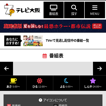
番組表
探す
MENU
あなたに
TVerで見逃し配信中の番組一覧
おすすめ！
番組表
8月
2026
月
火
水
木
金
土
日
あさ
ひる
よる
しんや
5:00～
12:00～
6:00～
24:00～
27
28
29
30
31
1
2
3
4
5
6
7
8
9
アイコンについて
新番組
最終回
新
終