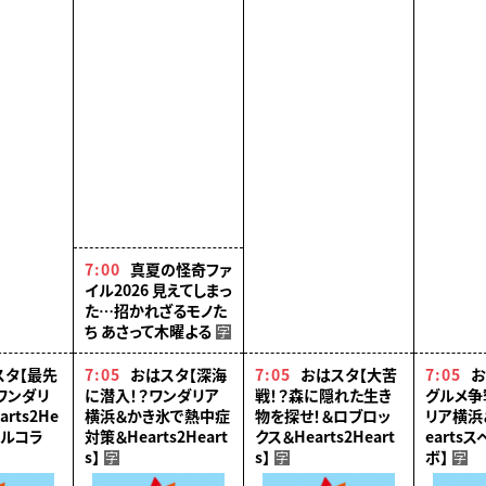
館した。松竹座に開かれた
上方歌舞伎塾の一期生、
片岡千壽さんに密着。別
れまでの日々と、最後の舞
台への覚悟を見つめる。
7:00
真夏の怪奇ファ
イル2026 見えてしまっ
た…招かれざるモノた
ち あさって木曜よる
字
スタ【最先
7:05
おはスタ【深海
7:05
おはスタ【大苦
7:05
お
ワンダリ
に潜入！？ワンダリア
戦！？森に隠れた生き
グルメ争
rts2He
横浜＆かき氷で熱中症
物を探せ！＆ロブロッ
リア横浜＆
ャルコラ
対策＆Hearts2Heart
クス＆Hearts2Heart
earts
s】
s】
ボ】
字
字
字