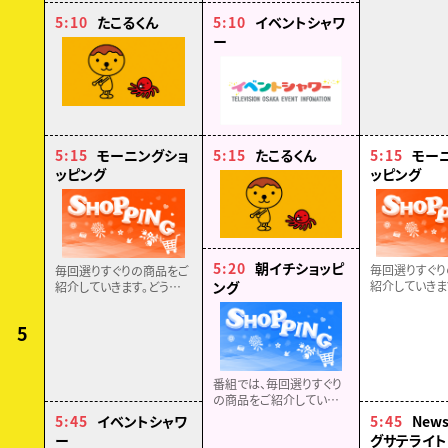
5:10
たこるくん
5:10
イベントシャワ
ー
5:15
モーニングショ
5:15
たこるくん
5:15
モー
ッピング
ッピング
5:20
朝イチショッピ
毎回選りすぐり
毎回選りすぐりの商品をご
ング
紹介していきま
紹介していきます。どうぞ
お楽しみに！！
お楽しみに！！
5
番組では、毎回選りすぐり
の商品をご紹介していきま
す。どうぞお楽しみに！！
5:45
イベントシャワ
5:45
New
ー
グサテライト