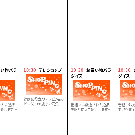
２話】
２話】
２話】
買い物パラ
10:30
テレショップ
10:30
お買い物パラ
10:30
ダイス
ダイス
健康に役立つテレビショッ
ピング。100歳まで元気に
された逸品
番組では厳選された逸品
番組では
歩きたい！ひざの曲げ伸ば
介します。
を取り揃えご紹介します。
を取り揃え
しのサポートにいつもの食
に！！
どうぞお楽しみに！！
どうぞお楽
事に加えるだけで簡単・気
軽に摂取できるコラーゲ
ンのご紹介。