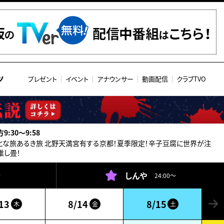
ツ
プレゼント
イベント
アナウンサー
動画配信
クラブTVO
9:30〜9:58
とな旅あるき旅 北野天満宮有する京都！夏季限定！辛子豆腐に世界が注
推し畳！
しんや
～
24:00～
13
8/14
8/15
木
金
土