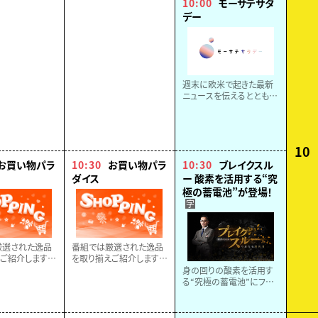
10:00
モーサテサタ
２話】
デー
週末に欧米で起きた最新
ニュースを伝えるととも
に、週明けの世界経済や
金融情勢を展望する新番
組。番組のコンセプトは
「世界が休んでいる間に、
10
一歩先へ」
お買い物パラ
10:30
お買い物パラ
10:30
ブレイクスル
ダイス
ー 酸素を活用する“究
極の蓄電池”が登場！
字
厳選された逸品
番組では厳選された逸品
ご紹介します。
を取り揃えご紹介します。
しみに！！
どうぞお楽しみに！！
身の回りの酸素を活用す
る“究極の蓄電池”にフォ
ーカス！軽量＆大容量の秘
密に、ベストセラー作家・
相場英雄が迫る。