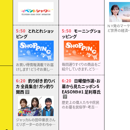
ＮＹ発のマーケ
ど世界の経済・
5:50
とれとれショッ
5:50
モーニングショ
スを速報！マー
ピング
ッピング
ロが詳しく解説
毎回選りすぐりの商品をご
お買い得情報満載でお届
紹介していきます。どうぞ
けします！どうぞお楽しみ
お楽しみに！！
に！
6:20
釣り好き 釣りバ
6:20
日曜傑作選・お
カ 全員集合！ガッ釣り
墓から見たニッポンS
関西
EASON9＃1 足利尊氏
字
字
歴史上の偉人たちや庶民
のお墓を民俗学・考古学・
脳科学の観点から掘り下
げていくと、当時の日本人
ジャッカルの田中亜衣さん
たちの想い・感情など「知
とリポーターのかわちゃん
られざるニッポン」の姿が
が和歌山県・印南でイカメ