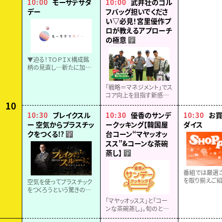
10:00
モーサテサタ
10:00
武井壮のゴル
を任されたナナの執事の
２話】
デー
フバッグ担いでくださ
氷山。いのりたちもお店の
い▽必見！宮里優作プ
お手伝いをすることに。
ロが教えるアプローチ
の極意
字
▼迫る！ＴＯＰＩＸ構成銘
柄の見直し…新たに加わ
りそうな銘柄は？株価への
影響は？専門家に聞く▼ど
「戦略＝マネジメント」でス
うなる利上げ？アメリカ雇
コア向上を目指す新感覚
用統計の結果分析！▼ウォ
ゴルフ番組▽沖縄スペシ
10
ール街の最新情報
ャル完結編は宮里優作プ
10:30
ブレイクスル
10:30
優香のサンデ
10:30
お
ロのスペシャルレッスン・
ー 空気からプラスチッ
ークッキング【韓国屋
ダイス
アプローチ編▽これを見
クをつくる!?
台コーン“マヤッオッ
字
ればゴルフが変わる？
スス”&コーンな茶碗
蒸し】
字
番組では厳選
を取り揃えご紹
空気を使ってプラスチック
どうぞお楽しみ
をつくろうという驚きのプ
ロジェクトに密着！さらに
「マヤッオッスス」と「コー
空気を使った“究極の蓄電
ンな茶碗蒸し」。旬のとう
池”も！ベストセラー作家・
もろこしのおいしさを存分
相場英雄が迫る。