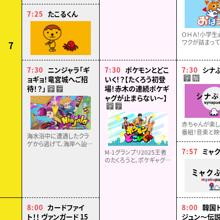
7:25
たこるくん
ＯＨＡ！小学生
ワクが詰まっ
7
ーション・おは
のゲームやホビ
メ、映画など…
7:30
ニンジャラ「ギ
7:30
ポケモンとどこ
7:30
シナ
最新情報をお届
字
解
ョギョ！竜宮城へご招
いく！？【たくろう初登
待！？」
場！赤木の連続ポケギ
字
デ
ャグが止まらない～】
字
デ
赤ちゃんが楽
番組！音楽と映
海水浴中に遭遇したクラ
ことば、食育、
ゲから逃げて、海岸へ辿り
東大赤ちゃん
7:57
ミャ
着いたバーンとカッペイ、
M-1グランプリ2025王者
ジェーン。そこで、動けなく
のたくろうと、ポケギャグ輪
なっていたカメを助ける。
投げチャレンジでドキド
するとカメに「竜宮城」へ
キ！▽スバにぃがイングリ
と案内されて…!?
ッシュであの挨拶を披
露！？★☆毎年恒例のポケ
モンスタンプラリーも！
8:00
カードファイ
8:00
韓国
ト！！ ヴァンガード 15
ジュン～伝