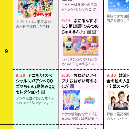
ギャビーはまほうのネコ
耳（みみ）をつけると、から
だがちいさくなってふしぎ
番組では毎回
なドールハウスにはいって
9:15
ぷにるんず ぷ
商品を紹介して
イブキたちは、宇宙ポッド
あそべちゃう！まほうのお
どうぞお見逃し
に3 第19話『ひみつの
の一件で遭遇した今日子
へやでたのしいぼうけんが
がUTTFの人間だと知り動
じゅえるん♪』
字
再
はじまるよ！
揺する。
UTTFから守るため、プッチ
ーの引っ越しを宣言する
エマ。
9
『ぷにすたるのかけら』を
あつめて、じゅえるんは何
を作ろうとしているんだろ
う？と話しているあいるん
9:30
アニもり！スペ
9:30
おねがいアイ
9:30
韓流
たち。そこにじゅえるんが
シャル「小3アシベQQ
プリ おねがい町のふ
金の私の人生」
やってきて、みんなでカチ
ゴマちゃん」夏休みQQ
しぎ
（字幕スーパ
字
コチランドへ。
セレクション！
字
アシベとゴマちゃんオスス
メの10本！＆Hey! Say!
JUMPをアニメ化した
「CUE CUE CUTE × 小３
ナナの情熱的なライブを
韓国で最高視聴
アシベ QQゴマちゃん
見ためが姉ぇは熱い気持
の大ヒット！
Special Collaboration
ちになり、三日間の夏休み
全世代へ贈る
Video」を地上波初披露
に突入。その間、店長代理
のヒューマンド