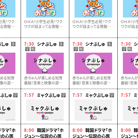
必見！ワク
ＯＨＡ！小学生必見！ワク
ＯＨＡ！小学生必見！ワク
ＯＨＡ！小
てる情報ステ
ワクが詰まってる情報ステ
ワクが詰まってる情報ステ
ワクが詰ま
スタ！話題
ーション・おはスタ！話題
ーション・おはスタ！話題
ーション・
ー、アニ
のゲームやホビー、アニ
のゲームやホビー、アニ
のゲームや
見逃せない
メ、映画など…見逃せない
メ、映画など…見逃せない
メ、映画な
ぷしゅ
7:30
シナぷしゅ
7:30
シナぷしゅ
7:30
シ
多
多
多
け！！
最新情報をお届け！！
最新情報をお届け！！
最新情報を
字
解
字
解
字
解
しめる知育
赤ちゃんが楽しめる知育
赤ちゃんが楽しめる知育
赤ちゃん
像の遊び、
番組！音楽と映像の遊び、
番組！音楽と映像の遊び、
番組！音楽
自然など▽
ことば、食育、自然など▽
ことば、食育、自然など▽
ことば、食
ラボ監修
東大赤ちゃんラボ監修
東大赤ちゃんラボ監修
東大赤ち
クぷしゅ
7:57
ミャクぷしゅ
7:57
ミャクぷしゅ
7:57
ミ
字
字
字
ドラマ「ホ
8:00
韓国ドラマ「ホ
8:00
韓国ドラマ「ホ
8:00
韓
説の心医
ジュン～伝説の心医
ジュン～伝説の心医
ジュン～