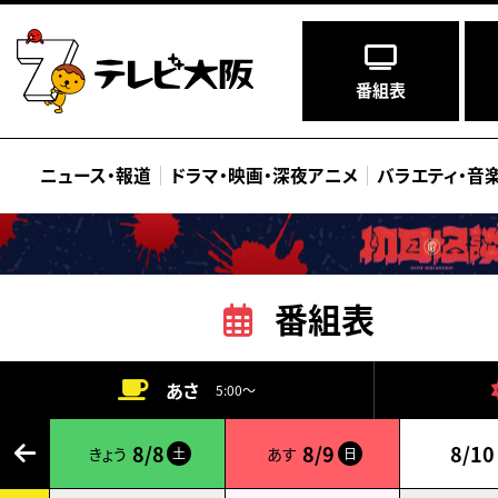
番組表
ニュース
・
報道
ドラマ
・
映画
・
深夜アニメ
バラエティ
・
音
番組表
あさ
5:00～
8/8
8/9
8/10
きょう
あす
土
日