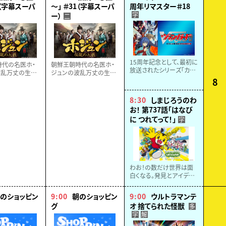
0（字幕スーパ
～」 ＃31（字幕スーパ
周年リマスター＃18
字
ー）
二
15周年記念として、最初に
時代の名医ホ・
朝鮮王朝時代の名医ホ・
放送されたシリーズ「カー
波乱万丈の生涯
ジュンの波乱万丈の生涯
ドファイト！！ ヴァンガー
8
ィックに描く、感
をドラマティックに描く、感
ド」がリマスター化！
エンターテイメ
動の歴史エンターテイメ
15周年記念に制作された
８話】
ント！【全６８話】
8:30
しまじろうのわ
PVをOPに迎え、ついに
お！ 第737話「はなび
2026年４月より再放送！
に つれてって！」
字
わお！の数だけ世界は面
白くなる。発見とアイデア
がつまった３０分。よく知り
よく考え、未来を切り拓く
のショッピン
9:00
朝のショッピン
9:00
ウルトラマンテ
力を育む親子で楽しめる
グ
オ 捨てられた怪獣
多
教育番組。
字
解