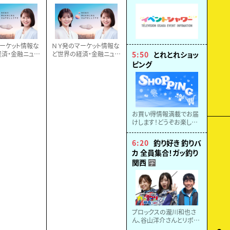
ーケット情報な
ＮＹ発のマーケット情報な
済・金融ニュー
ど世界の経済・金融ニュー
5:50
とれとれショッ
マーケットのプ
スを速報！マーケットのプ
ピング
解説します。
ロが詳しく解説します。
お買い得情報満載でお届
けします！どうぞお楽しみ
に！
6:20
釣り好き 釣りバ
カ 全員集合！ガッ釣り
関西
字
プロックスの瀧川和也さ
ん、谷山洋介さんとリポー
ターののぞみがイカ釣り