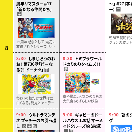
周年リマスター＃17
～」 ＃27（
「新たなる仲間たち」
ー）
二
字
朝鮮王朝時代
15周年記念として、最初に
ジュンの波乱
8
放送されたシリーズ「カー
をドラマティッ
ドファイト!! ヴァンガード」
動の歴史エン
がリマスター化！
ント！【全６８話
8:30
しまじろうのわ
8:30
トミプラワール
15周年記念に制作された
お！ 第736話「どーな
ドのりのりタイムズ！！
PVをOPに迎え、ついに
字
る？！ ドーナツ」
字
2026年４月より再放送！
車や電車、人気ののりもの
わお！の数だけ世界は面
大集合！めずらしい映像、
白くなる。発見とアイデア
楽しい歌とダンスやアニメ
がつまった３０分。よく知り
でのりタイのりものゼッタ
よく考え、未来を切り拓く力
9:00
ウルトラマンテ
9:00
ギャビーのドー
9:00
朝の
イ見つかる！のりもの情報
を育む親子で楽しめる教
オ プッチーのお引っ越
ルハウス 120話 マーメ
グ
キッズバラエティ
育番組。
し
イドクルーズ船（前編）
多
字
解
二
字