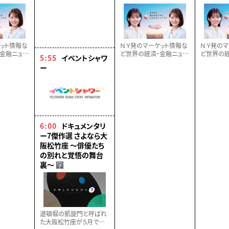
ット情報な
ＮＹ発のマーケット情報な
ＮＹ発のマ
金融ニュー
ど世界の経済・金融ニュー
ど世界の経
5:55
イベントシャワ
ケットのプ
スを速報！マーケットのプ
スを速報！
ー
します。
ロが詳しく解説します。
ロが詳しく
6:00
ドキュメンタリ
ー7傑作選 さよなら大
阪松竹座 ～俳優たち
の別れと覚悟の舞台
裏～
字
道頓堀の凱旋門と呼ばれ
た大阪松竹座が５月で閉