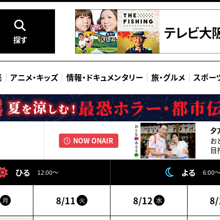
探す
楽
アニメ
・
キッズ
情報
・
ドキュメンタリー
旅
・
グルメ
スポー
夕方
NOW ONAIR
お
目
ひる
よる
12:00～
6:00
8/11
8/12
8/
月
火
水