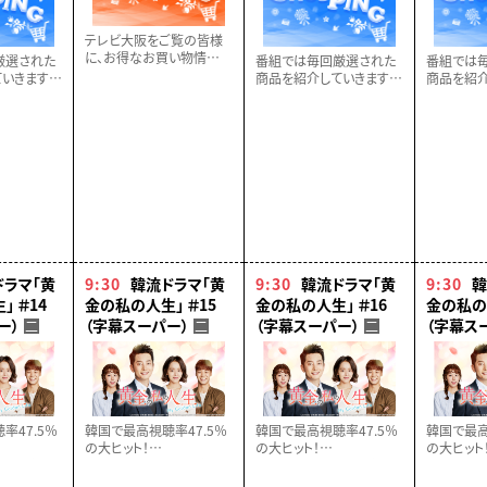
テレビ大阪をご覧の皆様
に、お得なお買い物情報
厳選された
番組では毎回厳選された
番組では
満載の番組！お買い得で
いきます。
商品を紹介していきます。
商品を紹介
役に立つ商品情報が盛り
なく！！
どうぞお見逃しなく！！
どうぞお見
だくさん！是非この機会に
ご覧ください!!
ドラマ「黄
9:30
韓流ドラマ「黄
9:30
韓流ドラマ「黄
9:30
韓
 ＃14
金の私の人生」 ＃15
金の私の人生」 ＃16
金の私の人
ー）
（字幕スーパー）
（字幕スーパー）
（字幕ス
二
二
二
率47.5％
韓国で最高視聴率47.5％
韓国で最高視聴率47.5％
韓国で最高
の大ヒット！
の大ヒット！
の大ヒット
、愛と感動
全世代へ贈る、愛と感動
全世代へ贈る、愛と感動
全世代へ
ラマ！【全５
のヒューマンドラマ！【全５
のヒューマンドラマ！【全５
のヒューマ