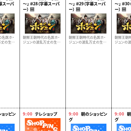
字幕スーパ
～」 ＃28（字幕スーパ
～」 ＃29（字幕スーパ
～」 ＃3
ー）
ー）
ー）
二
二
二
の名医ホ・
朝鮮王朝時代の名医ホ・
朝鮮王朝時代の名医ホ・
朝鮮王朝
万丈の生涯
ジュンの波乱万丈の生涯
ジュンの波乱万丈の生涯
ジュンの
クに描く、感
をドラマティックに描く、感
をドラマティックに描く、感
をドラマテ
ターテイメ
動の歴史エンターテイメ
動の歴史エンターテイメ
動の歴史
】
ント！【全６８話】
ント！【全６８話】
ント！【全６
ショッピン
9:00
テレショップ
9:00
朝のショッピン
9:00
朝
グ
グ