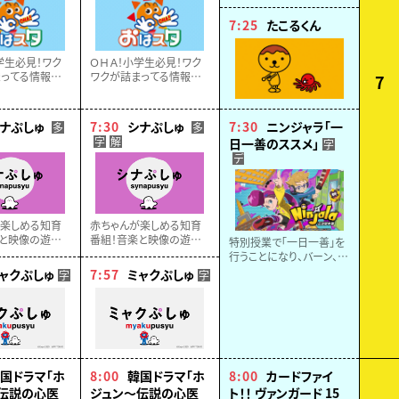
7:25
たこるくん
学生必見！ワク
ＯＨＡ！小学生必見！ワク
ってる情報ステ
ワクが詰まってる情報ステ
7
おはスタ！話題
ーション・おはスタ！話題
ホビー、アニ
のゲームやホビー、アニ
ど…見逃せない
メ、映画など…見逃せない
ナぷしゅ
7:30
シナぷしゅ
7:30
ニンジャラ「一
多
多
お届け！！
最新情報をお届け！！
字
解
日一善のススメ」
字
デ
が楽しめる知育
赤ちゃんが楽しめる知育
と映像の遊び、
番組！音楽と映像の遊び、
特別授業で「一日一善」を
育、自然など▽
ことば、食育、自然など▽
行うことになり、バーン、カ
ゃんラボ監修
東大赤ちゃんラボ監修
ッペイ、ルーシー、エマは
ャクぷしゅ
7:57
ミャクぷしゅ
字
字
農家のドミニクの手伝い
をすることに。畑仕事をし
ていると怪しい人影が寄っ
てきて…
国ドラマ「ホ
8:00
韓国ドラマ「ホ
8:00
カードファイ
伝説の心医
ジュン～伝説の心医
ト！！ ヴァンガード 15