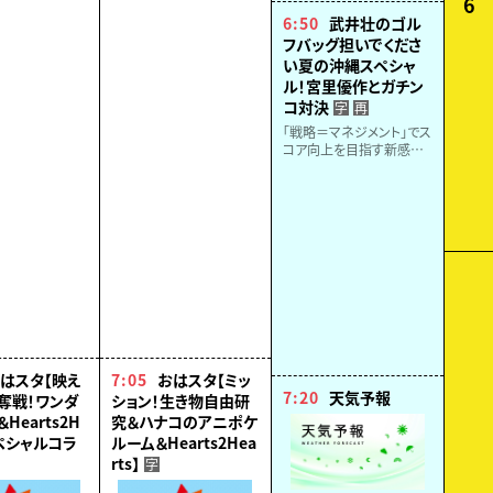
6
に挑戦。南紀・白浜沖は水
6:50
武井壮のゴル
深も浅く入門者にも最適。
フバッグ担いでくださ
美味しいイカの大量ゲット
い夏の沖縄スペシャ
なるか？！
ル！宮里優作とガチン
コ対決
字
再
「戦略＝マネジメント」でス
コア向上を目指す新感覚
ゴルフ番組▽レジェンド宮
里優作と百獣の王が真剣
勝負▽ベスト79！元
SKE48 の後藤楽々も参
戦！ガチンコ対決の行方
は!?
はスタ【映え
7:05
おはスタ【ミッ
7:20
天気予報
奪戦！ワンダ
ション！生き物自由研
Hearts2H
究＆ハナコのアニポケ
スペシャルコラ
ルーム＆Hearts2Hea
rts】
字