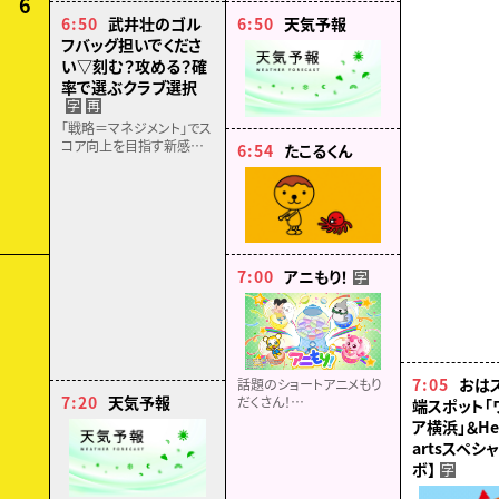
6
見えてきます。
タルに挑戦。スッテを手に
6:50
武井壮のゴル
6:50
天気予報
した2人はスルメイカを釣
フバッグ担いでくださ
ることができるのか？！
い▽刻む？攻める？確
率で選ぶクラブ選択
字
再
「戦略＝マネジメント」でス
コア向上を目指す新感覚
6:54
たこるくん
ゴルフ番組▽LDH では珍
しい技巧派の砂田将宏に
マネジメントを伝授！▽攻
略！ブラインドホール！
7:00
アニもり！
字
7:05
おは
話題のショートアニメもり
7:20
天気予報
だくさん！
端スポット「
「小3アシベ QQゴマちゃ
ア横浜」＆Hea
ん」「おでかけ子ザメ（シー
artsスペシ
ズン２）」「ラブル＆クルー」
ボ】
字
「プラノサウルス ガチコセ
イブツ部」ほか