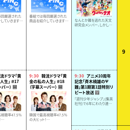
毎回厳選された
番組では毎回厳選された
なんとか難を逃れた天文
していきます。
商品を紹介していきます。
研究会メンバー、しかしエ
逃しなく！！
どうぞお見逃しなく！！
マの様子が何だかおかし
い……？
一方、イブキと苫米地は鳥
怪獣バルミリオスの出生
にまつわる手がかりを偶
9
然見つけ....
流ドラマ「黄
9:30
韓流ドラマ「黄
9:30
アニメ10周年
生」 ＃17
金の私の人生」 ＃18
記念「斉木楠雄のΨ
ーパー）
（字幕スーパー）
難」第1期第1話特別リ
二
二
ピート放送
字
『週刊少年ジャンプ』(集英
社刊)で６年にわたり連載、
コミックス累計９００万部
突破の大人気超能力(サイ
視聴率47.5％
韓国で最高視聴率47.5％
キック)コメディのアニメ化
！
の大ヒット！
１０周年を記念して、第１
贈る、愛と感動
全世代へ贈る、愛と感動
話を特別放送！
ンドラマ！【全５
のヒューマンドラマ！【全５