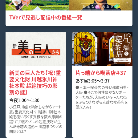
TVerで見逃し配信中の番組一覧
新美の巨人たち【祝！重
片っ端から喫茶店＃37
要文化財 川越氷川神
あす昼3:05〜3:37
社本殿 超絶技巧の彫
●日本一喫茶店の多い都道府県・
刻の謎】
大阪 ●そこで個性豊かなリポー
ターたちが、大阪のいろ～んな街
今夜1:00〜1:30
をぶらつきながら素敵な喫茶店を
小江戸川越で納涼しながらアート
聞き込み！
旅。重要文化財・川越氷川神社本
殿を覆い尽くす異様な数の彫刻の
謎！江戸彫りという超絶技巧が生
んだ奇跡の造形…川越まつりとの
関係とは？