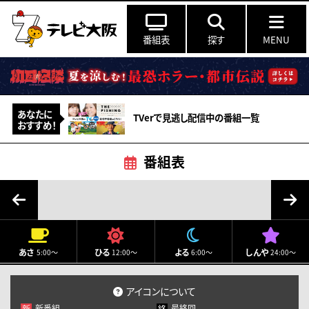
番組表
探す
MENU
あなたに
TVerで見逃し配信中の番組一覧
おすすめ！
番組表
8月
2026
月
火
水
木
金
土
日
あさ
ひる
よる
しんや
5:00～
12:00～
6:00～
24:00～
27
28
29
30
31
1
2
3
4
5
6
7
8
9
アイコンについて
新番組
最終回
新
終