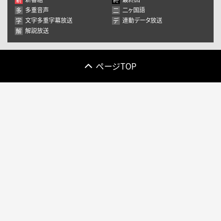
10
11
12
13
14
15
16
多重音声
二ヶ国語
多
二
17
18
19
20
21
22
23
文字多重字幕放送
連動データ放送
字
デ
解説放送
解
24
25
26
27
28
29
30
31
1
2
3
4
5
6
ページTOP
きょう
閉じる