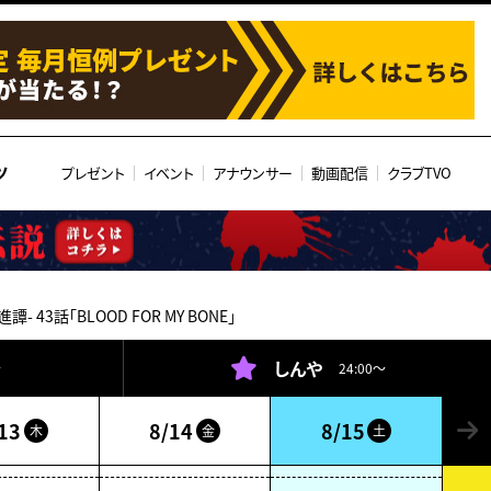
ツ
プレゼント
イベント
アナウンサー
動画配信
クラブTVO
- 43話「BLOOD FOR MY BONE」
しんや
～
24:00～
13
8/14
8/15
木
金
土