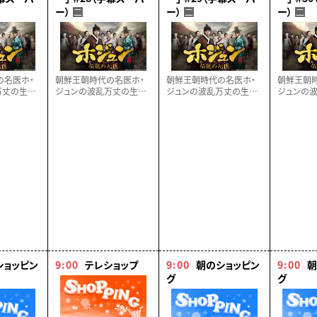
ー）
ー）
ー）
二
二
二
の名医ホ・
朝鮮王朝時代の名医ホ・
朝鮮王朝時代の名医ホ・
朝鮮王朝
万丈の生涯
ジュンの波乱万丈の生涯
ジュンの波乱万丈の生涯
ジュンの
クに描く、感
をドラマティックに描く、感
をドラマティックに描く、感
をドラマテ
ターテイメ
動の歴史エンターテイメ
動の歴史エンターテイメ
動の歴史
】
ント！【全６８話】
ント！【全６８話】
ント！【全６
ショッピン
9:00
テレショップ
9:00
朝のショッピン
9:00
朝
グ
グ