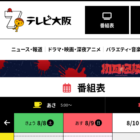
番組表
ニュース
・
報道
ドラマ
・
映画
・
深夜アニメ
バラエティ
・
音
番組表
あさ
5:00～
8/8
8/9
8/10
きょう
あす
土
日