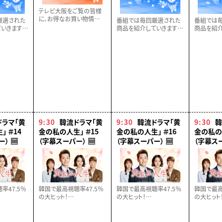
テレビ大阪をご覧の皆様
に、お得なお買い物情報
厳選された
番組では毎回厳選された
番組では
満載の番組！お買い得で
いきます。
商品を紹介していきます。
商品を紹介
役に立つ商品情報が盛り
なく！！
どうぞお見逃しなく！！
どうぞお見
だくさん！是非この機会に
ご覧ください!!
ドラマ「黄
9:30
韓流ドラマ「黄
9:30
韓流ドラマ「黄
9:30
韓
 ＃14
金の私の人生」 ＃15
金の私の人生」 ＃16
金の私の人
ー）
（字幕スーパー）
（字幕スーパー）
（字幕ス
二
二
二
率47.5％
韓国で最高視聴率47.5％
韓国で最高視聴率47.5％
韓国で最高
の大ヒット！
の大ヒット！
の大ヒット
、愛と感動
全世代へ贈る、愛と感動
全世代へ贈る、愛と感動
全世代へ
ラマ！【全５
のヒューマンドラマ！【全５
のヒューマンドラマ！【全５
のヒューマ
２話】
２話】
２話】