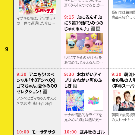
ギャビーはまほうのネコ
耳（みみ）をつけると、から
だがちいさくなってふしぎ
番組では毎回
なドールハウスにはいって
9:15
ぷにるんず ぷ
商品を紹介して
イブキたちは、宇宙ポッド
あそべちゃう！まほうのお
どうぞお見逃し
に3 第19話『ひみつの
の一件で遭遇した今日子
へやでたのしいぼうけんが
がUTTFの人間だと知り動
じゅえるん♪』
字
再
はじまるよ！
揺する。
UTTFから守るため、プッチ
ーの引っ越しを宣言する
エマ。
9
『ぷにすたるのかけら』を
あつめて、じゅえるんは何
を作ろうとしているんだろ
う？と話しているあいるん
9:30
アニもり！スペ
9:30
おねがいアイ
9:30
韓流
たち。そこにじゅえるんが
シャル「小3アシベQQ
プリ おねがい町のふ
金の私の人生」
やってきて、みんなでカチ
ゴマちゃん」夏休みQQ
しぎ
（字幕スーパ
字
コチランドへ。
セレクション！
字
アシベとゴマちゃんオスス
メの10本！＆Hey! Say!
JUMPをアニメ化した
「CUE CUE CUTE × 小３
ナナの情熱的なライブを
韓国で最高視聴
アシベ QQゴマちゃん
見ためが姉ぇは熱い気持
の大ヒット！
Special Collaboration
ちになり、三日間の夏休み
全世代へ贈る
Video」を地上波初披露
に突入。その間、店長代理
のヒューマンド
10:00
モーサテサタ
10:00
武井壮のゴル
を任されたナナの執事の
２話】