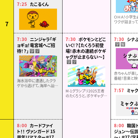
7:25
たこるくん
ＯＨＡ！小学生
ワクが詰まっ
7
ーション・おは
のゲームやホビ
メ、映画など…
7:30
ニンジャラ「ギ
7:30
ポケモンとどこ
7:30
シナ
最新情報をお届
字
解
ョギョ！竜宮城へご招
いく！？【たくろう初登
待！？」
場！赤木の連続ポケギ
字
デ
ャグが止まらない～】
字
デ
赤ちゃんが楽
番組！音楽と映
海水浴中に遭遇したクラ
ことば、食育、
ゲから逃げて、海岸へ辿り
東大赤ちゃん
7:57
ミャ
着いたバーンとカッペイ、
M-1グランプリ2025王者
ジェーン。そこで、動けなく
のたくろうと、ポケギャグ輪
なっていたカメを助ける。
投げチャレンジでドキド
するとカメに「竜宮城」へ
キ！▽スバにぃがイングリ
と案内されて…!?
ッシュであの挨拶を披
露！？★☆毎年恒例のポケ
モンスタンプラリーも！
8:00
カードファイ
8:00
韓国
ト！！ ヴァンガード 15
ジュン～伝
周年リマスター＃17
～」 ＃27（