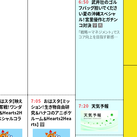
6:50
武井壮のゴル
深も浅く入門者にも最適。
フバッグ担いでくださ
美味しいイカの大量ゲット
い夏の沖縄スペシャ
なるか？！
ル！宮里優作とガチン
コ対決
字
再
「戦略＝マネジメント」でス
コア向上を目指す新感覚
ゴルフ番組▽レジェンド宮
里優作と百獣の王が真剣
勝負▽ベスト79！元
SKE48 の後藤楽々も参
戦！ガチンコ対決の行方
は!?
はスタ【映え
7:05
おはスタ【ミッ
7:20
天気予報
奪戦！ワンダ
ション！生き物自由研
Hearts2H
究＆ハナコのアニポケ
スペシャルコラ
ルーム＆Hearts2Hea
rts】
字