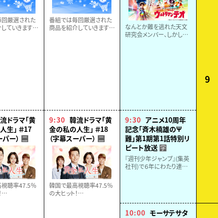
毎回厳選された
番組では毎回厳選された
なんとか難を逃れた天文
していきます。
商品を紹介していきます。
研究会メンバー、しかしエ
逃しなく！！
どうぞお見逃しなく！！
マの様子が何だかおかし
い……？
一方、イブキと苫米地は鳥
怪獣バルミリオスの出生
にまつわる手がかりを偶
9
然見つけ....
流ドラマ「黄
9:30
韓流ドラマ「黄
9:30
アニメ10周年
生」 ＃17
金の私の人生」 ＃18
記念「斉木楠雄のΨ
ーパー）
（字幕スーパー）
難」第1期第1話特別リ
二
二
ピート放送
字
『週刊少年ジャンプ』(集英
社刊)で６年にわたり連載、
コミックス累計９００万部
突破の大人気超能力(サイ
視聴率47.5％
韓国で最高視聴率47.5％
キック)コメディのアニメ化
！
の大ヒット！
１０周年を記念して、第１
贈る、愛と感動
全世代へ贈る、愛と感動
話を特別放送！
ンドラマ！【全５
のヒューマンドラマ！【全５
10:00
モーサテサタ
２話】