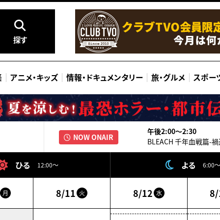
探す
楽
アニメ
・
キッズ
情報
・
ドキュメンタリー
旅
・
グルメ
スポー
午後2:00〜2:30
NOW ONAIR
BLEACH 千年血戦篇-禍進譚
ひる
よる
12:00～
6:00
8/11
8/12
8/
月
火
水