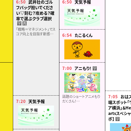
6:50
武井壮のゴル
6:50
天気予報
した2人はスルメイカを釣
フバッグ担いでくださ
ることができるのか？！
い▽刻む？攻める？確
率で選ぶクラブ選択
字
再
「戦略＝マネジメント」でス
コア向上を目指す新感覚
6:54
たこるくん
ゴルフ番組▽LDH では珍
しい技巧派の砂田将宏に
マネジメントを伝授！▽攻
略！ブラインドホール！
7:00
アニもり！
字
7:05
おは
話題のショートアニメもり
7:20
天気予報
だくさん！
端スポット「
「小3アシベ QQゴマちゃ
ア横浜」＆Hea
ん」「おでかけ子ザメ（シー
artsスペシ
ズン２）」「ラブル＆クルー」
ボ】
字
「プラノサウルス ガチコセ
イブツ部」ほか