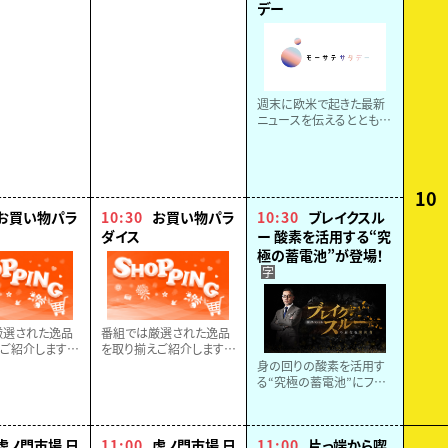
デー
週末に欧米で起きた最新
ニュースを伝えるととも
に、週明けの世界経済や
金融情勢を展望する新番
組。番組のコンセプトは
「世界が休んでいる間に、
10
一歩先へ」
お買い物パラ
10:30
お買い物パラ
10:30
ブレイクスル
ダイス
ー 酸素を活用する“究
極の蓄電池”が登場！
字
厳選された逸品
番組では厳選された逸品
ご紹介します。
を取り揃えご紹介します。
しみに！！
どうぞお楽しみに！！
身の回りの酸素を活用す
る“究極の蓄電池”にフォ
ーカス！軽量＆大容量の秘
密に、ベストセラー作家・
相場英雄が迫る。
虎ノ門市場 日
11:00
虎ノ門市場 日
11:00
片っ端から喫