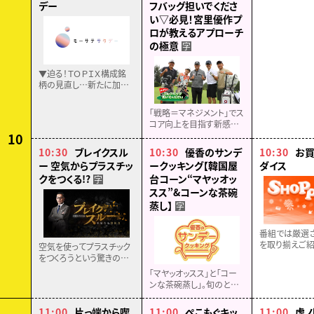
デー
フバッグ担いでくださ
氷山。いのりたちもお店の
い▽必見！宮里優作プ
お手伝いをすることに。
ロが教えるアプローチ
の極意
字
▼迫る！ＴＯＰＩＸ構成銘
柄の見直し…新たに加わ
りそうな銘柄は？株価への
影響は？専門家に聞く▼ど
「戦略＝マネジメント」でス
うなる利上げ？アメリカ雇
コア向上を目指す新感覚
用統計の結果分析！▼ウォ
ゴルフ番組▽沖縄スペシ
10
ール街の最新情報
ャル完結編は宮里優作プ
10:30
ブレイクスル
10:30
優香のサンデ
10:30
お
ロのスペシャルレッスン・
ー 空気からプラスチッ
ークッキング【韓国屋
ダイス
アプローチ編▽これを見
クをつくる!?
台コーン“マヤッオッ
字
ればゴルフが変わる？
スス”&コーンな茶碗
蒸し】
字
番組では厳選
を取り揃えご紹
空気を使ってプラスチック
どうぞお楽しみ
をつくろうという驚きのプ
ロジェクトに密着！さらに
「マヤッオッスス」と「コー
空気を使った“究極の蓄電
ンな茶碗蒸し」。旬のとう
池”も！ベストセラー作家・
もろこしのおいしさを存分
相場英雄が迫る。
に味わえる、アイデアメニ
11:00
片っ端から喫
11:00
ぺこもぐキッ
11:00
虎ノ