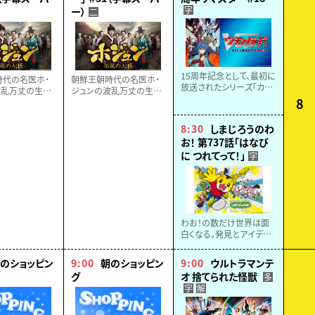
字
ー）
二
15周年記念として、最初に
時代の名医ホ・
朝鮮王朝時代の名医ホ・
放送されたシリーズ「カー
波乱万丈の生涯
ジュンの波乱万丈の生涯
ドファイト！！ ヴァンガー
8
ィックに描く、感
をドラマティックに描く、感
ド」がリマスター化！
エンターテイメ
動の歴史エンターテイメ
15周年記念に制作された
８話】
ント！【全６８話】
8:30
しまじろうのわ
PVをOPに迎え、ついに
お！ 第737話「はなび
2026年４月より再放送！
に つれてって！」
字
わお！の数だけ世界は面
白くなる。発見とアイデア
がつまった３０分。よく知り
よく考え、未来を切り拓く
のショッピン
9:00
朝のショッピン
9:00
ウルトラマンテ
力を育む親子で楽しめる
グ
オ 捨てられた怪獣
多
教育番組。
字
解