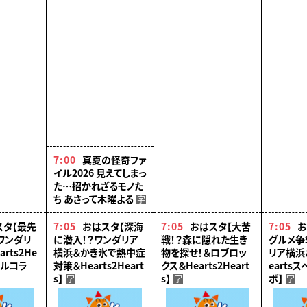
上方歌舞伎塾の一期生、
片岡千壽さんに密着。別
れまでの日々と、最後の舞
台への覚悟を見つめる。
7:00
真夏の怪奇ファ
イル2026 見えてしまっ
た…招かれざるモノた
ち あさって木曜よる
字
スタ【最先
7:05
おはスタ【深海
7:05
おはスタ【大苦
7:05
お
ワンダリ
に潜入！？ワンダリア
戦！？森に隠れた生き
グルメ争
rts2He
横浜＆かき氷で熱中症
物を探せ！＆ロブロッ
リア横浜＆
ャルコラ
対策＆Hearts2Heart
クス＆Hearts2Heart
earts
s】
s】
ボ】
字
字
字