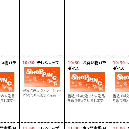
買い物パラ
10:30
テレショップ
10:30
お買い物パラ
10:30
ダイス
ダイス
健康に役立つテレビショッ
ピング。100歳まで元気に
された逸品
番組では厳選された逸品
番組では
歩きたい！ひざの曲げ伸ば
介します。
を取り揃えご紹介します。
を取り揃え
しのサポートにいつもの食
に！！
どうぞお楽しみに！！
どうぞお楽
事に加えるだけで簡単・気
軽に摂取できるコラーゲ
ンのご紹介。
門市場 日
11:00
テレショップ
11:00
虎ノ門市場 日
11:00