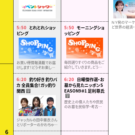
ＮＹ発のマーケ
ど世界の経済・
5:50
とれとれショッ
5:50
モーニングショ
スを速報！マー
ピング
ッピング
ロが詳しく解説
毎回選りすぐりの商品をご
お買い得情報満載でお届
紹介していきます。どうぞ
けします！どうぞお楽しみ
お楽しみに！！
に！
6:20
釣り好き 釣りバ
6:20
日曜傑作選・お
カ 全員集合！ガッ釣り
墓から見たニッポンS
関西
EASON9＃1 足利尊氏
字
字
歴史上の偉人たちや庶民
のお墓を民俗学・考古学・
脳科学の観点から掘り下
げていくと、当時の日本人
ジャッカルの田中亜衣さん
たちの想い・感情など「知
とリポーターのかわちゃん
られざるニッポン」の姿が
が和歌山県・印南でイカメ
6
見えてきます。
タルに挑戦。スッテを手に