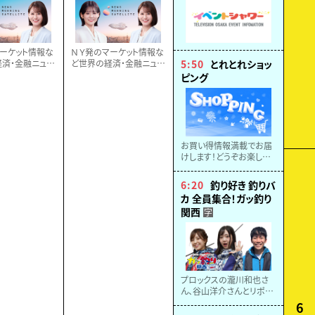
ーケット情報な
ＮＹ発のマーケット情報な
済・金融ニュー
ど世界の経済・金融ニュー
5:50
とれとれショッ
マーケットのプ
スを速報！マーケットのプ
ピング
解説します。
ロが詳しく解説します。
お買い得情報満載でお届
けします！どうぞお楽しみ
に！
6:20
釣り好き 釣りバ
カ 全員集合！ガッ釣り
関西
字
プロックスの瀧川和也さ
ん、谷山洋介さんとリポー
ターののぞみがイカ釣り
6
に挑戦。南紀・白浜沖は水