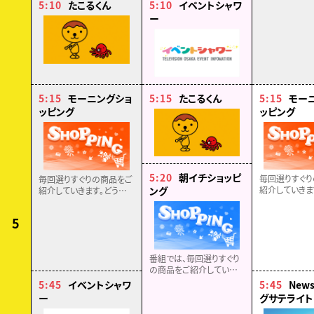
5:10
たこるくん
5:10
イベントシャワ
ー
5:15
モーニングショ
5:15
たこるくん
5:15
モー
ッピング
ッピング
5:20
朝イチショッピ
毎回選りすぐり
毎回選りすぐりの商品をご
ング
紹介していきま
紹介していきます。どうぞ
お楽しみに！！
お楽しみに！！
5
番組では、毎回選りすぐり
の商品をご紹介していきま
す。どうぞお楽しみに！！
5:45
イベントシャワ
5:45
New
ー
グサテライト