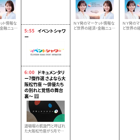
ット情報な
ＮＹ発のマーケット情報な
ＮＹ発のマ
金融ニュー
ど世界の経済・金融ニュー
ど世界の経
5:55
イベントシャワ
ケットのプ
スを速報！マーケットのプ
スを速報！
ー
します。
ロが詳しく解説します。
ロが詳しく
6:00
ドキュメンタリ
ー7傑作選 さよなら大
阪松竹座 ～俳優たち
の別れと覚悟の舞台
裏～
字
道頓堀の凱旋門と呼ばれ
た大阪松竹座が５月で閉
館した。松竹座に開かれた