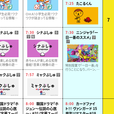
7:25
たこるくん
学生必見！ワク
ＯＨＡ！小学生必見！ワク
ってる情報ステ
ワクが詰まってる情報ステ
7
おはスタ！話題
ーション・おはスタ！話題
ホビー、アニ
のゲームやホビー、アニ
ど…見逃せない
メ、映画など…見逃せない
ナぷしゅ
7:30
シナぷしゅ
7:30
ニンジャラ「一
多
多
お届け！！
最新情報をお届け！！
字
解
日一善のススメ」
字
デ
が楽しめる知育
赤ちゃんが楽しめる知育
と映像の遊び、
番組！音楽と映像の遊び、
特別授業で「一日一善」を
育、自然など▽
ことば、食育、自然など▽
行うことになり、バーン、カ
ゃんラボ監修
東大赤ちゃんラボ監修
ッペイ、ルーシー、エマは
ャクぷしゅ
7:57
ミャクぷしゅ
字
字
農家のドミニクの手伝い
をすることに。畑仕事をし
ていると怪しい人影が寄っ
てきて…
国ドラマ「ホ
8:00
韓国ドラマ「ホ
8:00
カードファイ
伝説の心医
ジュン～伝説の心医
ト！！ ヴァンガード 15
0（字幕スーパ
～」 ＃31（字幕スーパ
周年リマスター＃18