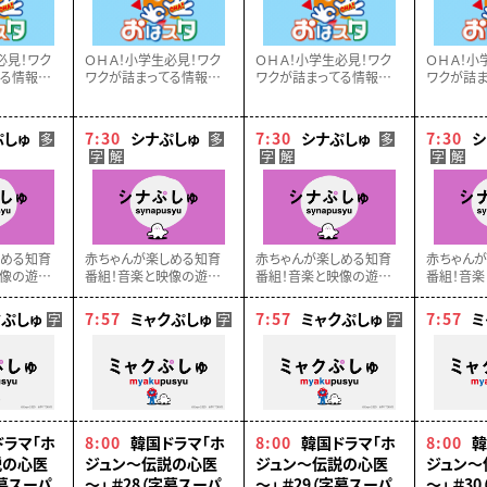
必見！ワク
ＯＨＡ！小学生必見！ワク
ＯＨＡ！小学生必見！ワク
ＯＨＡ！小
てる情報ステ
ワクが詰まってる情報ステ
ワクが詰まってる情報ステ
ワクが詰ま
スタ！話題
ーション・おはスタ！話題
ーション・おはスタ！話題
ーション・
ー、アニ
のゲームやホビー、アニ
のゲームやホビー、アニ
のゲームや
見逃せない
メ、映画など…見逃せない
メ、映画など…見逃せない
メ、映画な
ぷしゅ
7:30
シナぷしゅ
7:30
シナぷしゅ
7:30
シ
多
多
多
け！！
最新情報をお届け！！
最新情報をお届け！！
最新情報を
字
解
字
解
字
解
しめる知育
赤ちゃんが楽しめる知育
赤ちゃんが楽しめる知育
赤ちゃん
像の遊び、
番組！音楽と映像の遊び、
番組！音楽と映像の遊び、
番組！音楽
自然など▽
ことば、食育、自然など▽
ことば、食育、自然など▽
ことば、食
ラボ監修
東大赤ちゃんラボ監修
東大赤ちゃんラボ監修
東大赤ち
クぷしゅ
7:57
ミャクぷしゅ
7:57
ミャクぷしゅ
7:57
ミ
字
字
字
ドラマ「ホ
8:00
韓国ドラマ「ホ
8:00
韓国ドラマ「ホ
8:00
韓
説の心医
ジュン～伝説の心医
ジュン～伝説の心医
ジュン～
字幕スーパ
～」 ＃28（字幕スーパ
～」 ＃29（字幕スーパ
～」 ＃3