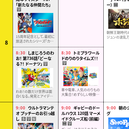
「新たなる仲間たち」
ー）
二
字
朝鮮王朝時代
15周年記念として、最初に
ジュンの波乱
8
放送されたシリーズ「カー
をドラマティッ
ドファイト!! ヴァンガード」
動の歴史エン
がリマスター化！
ント！【全６８話
8:30
しまじろうのわ
8:30
トミプラワール
15周年記念に制作された
お！ 第736話「どーな
ドのりのりタイムズ！！
PVをOPに迎え、ついに
字
る？！ ドーナツ」
字
2026年４月より再放送！
車や電車、人気ののりもの
わお！の数だけ世界は面
大集合！めずらしい映像、
白くなる。発見とアイデア
楽しい歌とダンスやアニメ
がつまった３０分。よく知り
でのりタイのりものゼッタ
よく考え、未来を切り拓く力
9:00
ウルトラマンテ
9:00
ギャビーのドー
9:00
朝の
イ見つかる！のりもの情報
を育む親子で楽しめる教
オ プッチーのお引っ越
ルハウス 120話 マーメ
グ
キッズバラエティ
育番組。
し
イドクルーズ船（前編）
多
字
解
二
字