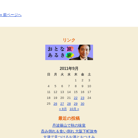
« 前ページへ
リンク
2011年9月
日
月
火
水
木
金
土
1
2
3
4
5
6
7
8
9
10
11
12
13
14
15
16
17
18
19
20
21
22
23
24
25
26
27
28
29
30
« 8月
10月 »
最近の投稿
丹波篠山で秋の味覚
呑み倒れ＆食い倒れ 大阪下町旅🍻
大津で見つけるお酒とおつまみ