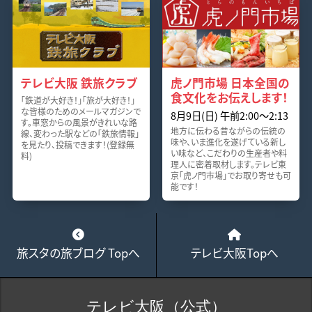
テレビ大阪 鉄旅クラブ
虎ノ門市場 日本全国の
食文化をお伝えします！
「鉄道が大好き！」「旅が大好き！」
な皆様のためのメールマガジンで
8月9日(日) 午前2:00～2:13
す。車窓からの風景がきれいな路
地方に伝わる昔ながらの伝統の
線、変わった駅などの「鉄旅情報」
味や、いま進化を遂げている新し
を見たり、投稿できます！(登録無
い味など、こだわりの生産者や料
料)
理人に密着取材します。テレビ東
京「虎ノ門市場」でお取り寄せも可
能です！
旅スタの旅ブログ Topへ
テレビ大阪Topへ
テレビ大阪（公式）