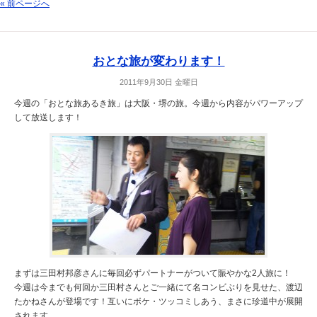
« 前ページへ
おとな旅が変わります！
2011年9月30日 金曜日
今週の「おとな旅あるき旅」は大阪・堺の旅。今週から内容がパワーアップ
して放送します！
まずは三田村邦彦さんに毎回必ずパートナーがついて賑やかな2人旅に！
今週は今までも何回か三田村さんとご一緒にて名コンビぶりを見せた、渡辺
たかねさんが登場です！互いにボケ・ツッコミしあう、まさに珍道中が展開
されます。