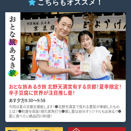
こちらもオススメ！
おとな旅あるき旅 北野天満宮有する京都！夏季限定！
辛子豆腐に世界が注目推し畳！
あす夕方9:30～9:58
今回は夏の京都を堪能します！●北野天満宮で見れる豊臣が奉納したもの
とは？●町屋を改装！隠れ家角打ち●推し畳は自分オリジナルも出来る!?●
夏に食べたい絶品四川料理！