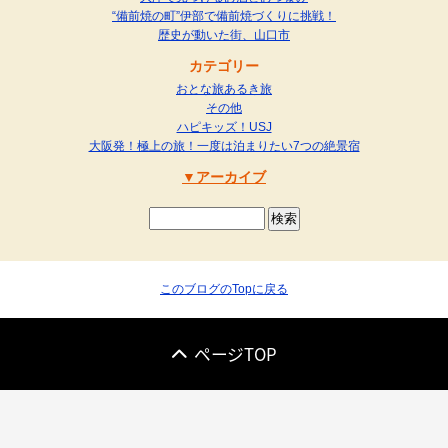
“備前焼の町”伊部で備前焼づくりに挑戦！
歴史が動いた街、山口市
カテゴリー
おとな旅あるき旅
その他
ハピキッズ！USJ
大阪発！極上の旅！一度は泊まりたい7つの絶景宿
アーカイブ
このブログのTopに戻る
ページTOP