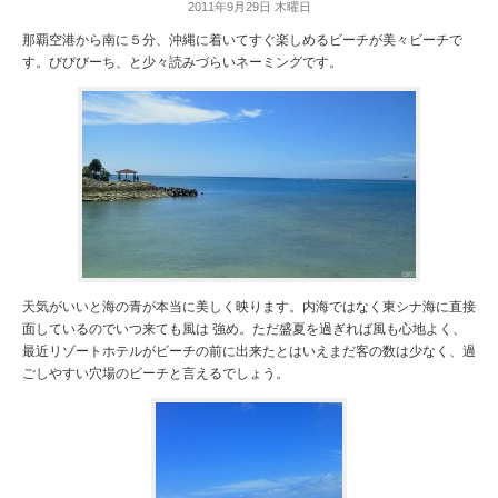
2011年9月29日 木曜日
那覇空港から南に５分、沖縄に着いてすぐ楽しめるビーチが美々ビーチで
す。びびびーち、と少々読みづらいネーミングです。
天気がいいと海の青が本当に美しく映ります。内海ではなく東シナ海に直接
面しているのでいつ来ても風は 強め。ただ盛夏を過ぎれば風も心地よく、
最近リゾートホテルがビーチの前に出来たとはいえまだ客の数は少なく、過
ごしやすい穴場のビーチと言えるでしょう。