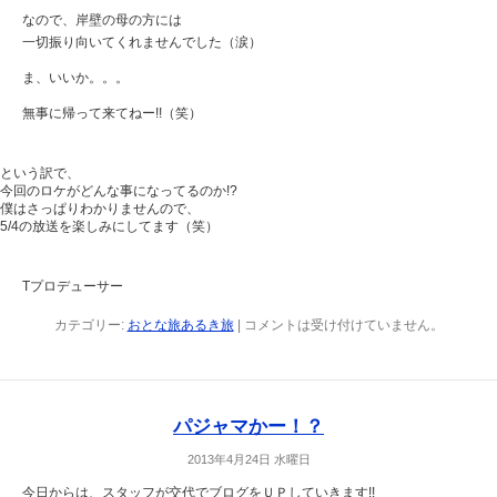
なので、岸壁の母の方には
一切振り向いてくれませんでした（涙）
ま、いいか。。。
無事に帰って来てねー!!（笑）
という訳で、
今回のロケがどんな事になってるのか!?
僕はさっぱりわかりませんので、
5/4の放送を楽しみにしてます（笑）
Tプロデューサー
カテゴリー:
おとな旅あるき旅
|
コメントは受け付けていません。
パジャマかー！？
2013年4月24日 水曜日
今日からは、スタッフが交代でブログをＵＰしていきます!!