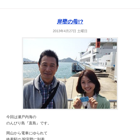
岸壁の母!?
2013年4月27日 土曜日
今回は瀬戸内海の
のんびり島『直島』です。
岡山から電車にゆられて
終着駅のJR宇野に到着。