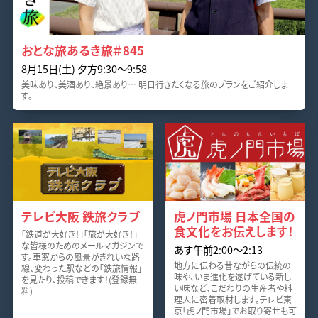
おとな旅あるき旅＃845
8月15日(土) 夕方9:30～9:58
美味あり、美酒あり、絶景あり… 明日行きたくなる旅のプランをご紹介しま
す。
テレビ大阪 鉄旅クラブ
虎ノ門市場 日本全国の
食文化をお伝えします！
「鉄道が大好き！」「旅が大好き！」
な皆様のためのメールマガジンで
あす午前2:00～2:13
す。車窓からの風景がきれいな路
地方に伝わる昔ながらの伝統の
線、変わった駅などの「鉄旅情報」
味や、いま進化を遂げている新し
を見たり、投稿できます！(登録無
い味など、こだわりの生産者や料
料)
理人に密着取材します。テレビ東
京「虎ノ門市場」でお取り寄せも可