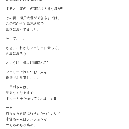
すると、駅の目の前には大きな港が!!
その昔、瀬戸大橋ができるまでは、
この港から宇高連絡船で
四国に渡ってました。
そして、、、
さぁ、これからフェリーに乗って、
直島に渡ろう!!
という時、僕は時間切れ(^^;;
フェリーで旅立つお二人を、
岸壁でお見送り。。。
三田村さんは、
見えなくなるまで、
ずっーと手を振ってくれました!!
一方、
前々から直島に行きたかったという
小塚ちゃんはテンションが
めちゃめちゃ高め。