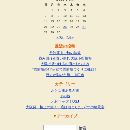
日
月
火
水
木
金
土
1
2
3
4
5
6
7
8
9
10
11
12
13
14
15
16
17
18
19
20
21
22
23
24
25
26
27
28
29
30
« 3月
5月 »
最近の投稿
丹波篠山で秋の味覚
呑み倒れ＆食い倒れ 大阪下町旅🍻
大津で見つけるお酒とおつまみ
“備前焼の町”伊部で備前焼づくりに挑戦！
歴史が動いた街、山口市
カテゴリー
おとな旅あるき旅
その他
ハピキッズ！USJ
大阪発！極上の旅！一度は泊まりたい7つの絶景宿
アーカイブ