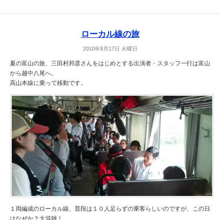
ローカル線の旅
2010年8月17日 火曜日
夏の富山の旅、三田村邦彦さんをはじめとする出演者・スタッフ一行は富山
から越中八尾へ。
高山本線に乗って移動です。
１両編成のローカル線、普段は１０人足らずの乗客らしいのですが、この日
はなぜか？大混雑！