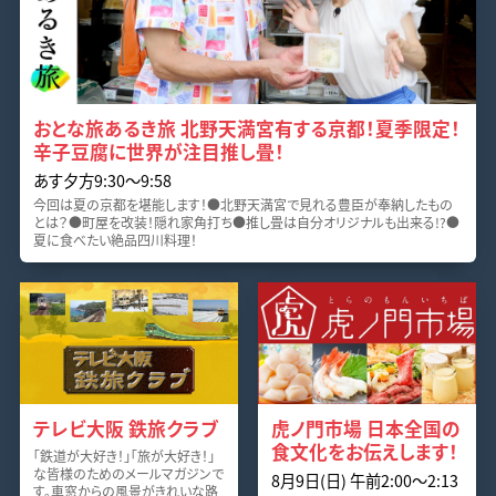
おとな旅あるき旅 北野天満宮有する京都！夏季限定！
辛子豆腐に世界が注目推し畳！
あす夕方9:30～9:58
今回は夏の京都を堪能します！●北野天満宮で見れる豊臣が奉納したもの
とは？●町屋を改装！隠れ家角打ち●推し畳は自分オリジナルも出来る!?●
夏に食べたい絶品四川料理！
テレビ大阪 鉄旅クラブ
虎ノ門市場 日本全国の
食文化をお伝えします！
「鉄道が大好き！」「旅が大好き！」
な皆様のためのメールマガジンで
8月9日(日) 午前2:00～2:13
す。車窓からの風景がきれいな路