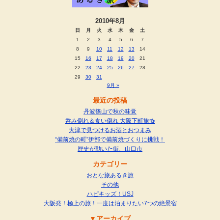
2010年8月
日
月
火
水
木
金
土
1
2
3
4
5
6
7
8
9
10
11
12
13
14
15
16
17
18
19
20
21
22
23
24
25
26
27
28
29
30
31
9月 »
最近の投稿
丹波篠山で秋の味覚
呑み倒れ＆食い倒れ 大阪下町旅🍻
大津で見つけるお酒とおつまみ
“備前焼の町”伊部で備前焼づくりに挑戦！
歴史が動いた街、山口市
カテゴリー
おとな旅あるき旅
その他
ハピキッズ！USJ
大阪発！極上の旅！一度は泊まりたい7つの絶景宿
アーカイブ