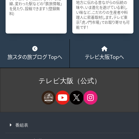
地方に伝わる昔ながらの伝統の
線、変わった駅などの「鉄旅情報」
味や、いま進化を遂げている新し
を見たり、投稿できます！(登録無
い味など、こだわりの生産者や料
料)
理人に密着取材します。テレビ東
京「虎ノ門市場」でお取り寄せも可
能です！
旅スタの旅ブログ Topへ
テレビ大阪Topへ
テレビ大阪（公式）
番組表