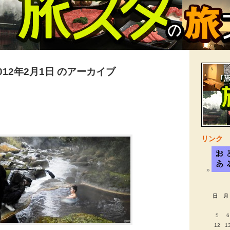
012年2月1日 のアーカイブ
リンク
日
月
5
6
12
1