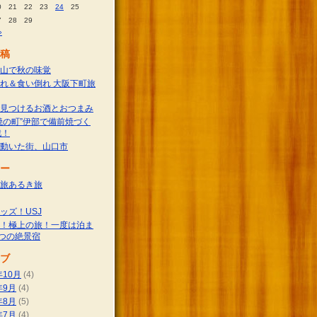
0
21
22
23
24
25
7
28
29
»
稿
山で秋の味覚
れ＆食い倒れ 大阪下町旅
見つけるお酒とおつまみ
焼の町”伊部で備前焼づく
戦！
動いた街、山口市
ー
旅あるき旅
ッズ！USJ
！極上の旅！一度は泊ま
つの絶景宿
ブ
年10月
(4)
年9月
(4)
年8月
(5)
年7月
(4)