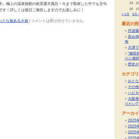
19
2
中。極上の温泉旅館の絶景露天風呂！今まで取材した中でも文句
26
2
です！詳しくは後日ご報告しますのでお楽しみに！
« 1月
3月 
おとな旅あるき旅
|
コメントは受け付けていません。
最近の投
丹波篠
呑み倒
🍻
大津で
“備前
りに挑
歴史が
カテゴリ
おとな
その他
ハピキ
大阪発
りたい7
アーカイ
2025
2025
2025
2025