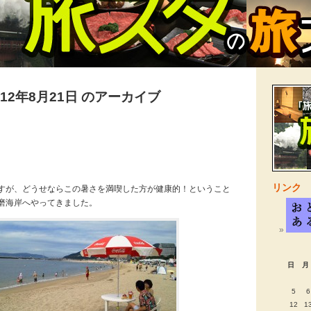
012年8月21日 のアーカイブ
リンク
すが、どうせならこの暑さを満喫した方が健康的！ということ
磨海岸へやってきました。
日
月
5
6
12
1