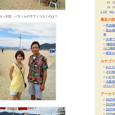
19
2
26
2
« 7月
9月 
カン天気、パラソルの下でくつろぐのは？
最近の投
丹波篠
呑み倒
🍻
大津で
“備前
りに挑
歴史が
カテゴリ
おとな
その他
ハピキ
大阪発
りたい7
アーカイ
2025
2025
2025
2025