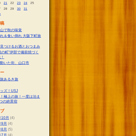
0
21
22
23
24
25
7
28
29
30
31
»
稿
山で秋の味覚
れ＆食い倒れ 大阪下町旅
見つけるお酒とおつまみ
焼の町”伊部で備前焼づく
戦！
動いた街、山口市
ー
旅あるき旅
ッズ！USJ
！極上の旅！一度は泊ま
つの絶景宿
ブ
年10月
(4)
年9月
(4)
年8月
(5)
年7月
(4)