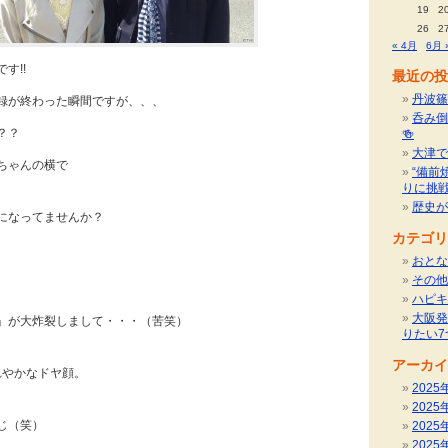
19
2
26
2
« 4月
6月 
す!!
最近の投
丹波篠
録が終わった瞬間ですが、、、
呑み倒
？？
🍻
大津で
ちゃんの横で
“備前
りに挑
歴史が
になってませんか？
カテゴリ
おとな
その他
、
ハピキ
大阪発
」が大炸裂しまして・・・（苦笑）
りたい7
アーカイ
れやかなドヤ顔。
2025
、
2025
じ（笑）
2025
2025