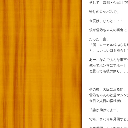
そして、京都・今出川で
帰りのロケバスで、
今度は、なんと・・・
僕が雪乃ちゃんの餌食に
たった一言、
「僕、ローカル線ぶらり
と、ついつい口を滑らし
あー、なんであんな事言
俺ってホンマにアホー!!
と思っても後の祭り。。
その後、大阪に戻る間、
雪乃ちゃんの鉄道マシン
今日２人目の犠牲者に。
「誰か助けてよー」
でも、まわりを見回すと