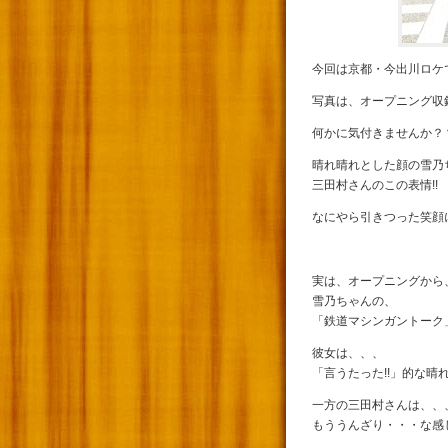
今回は京都・今出川ロケで
写真は、オープニング収
何かに気付きませんか？
晴れ晴れとした顔の雪乃
三田村さんのこの表情!!
なにやら引きつった笑顔
実は、オープニングから
雪乃ちゃんの、
「鉄道マシンガントーク
彼女は、、、
「言うたった!!」的な晴
一方の三田村さんは、、
もううんざり・・・な感