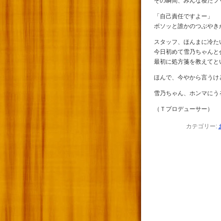
その瞬間、みんな寝たフ
「自己責任ですよー」
ボソッと誰かのつぶやき
スタッフ、ほんまに冷たい
今日初めて雪乃ちゃんと
最初に処方箋を教えてとい
ほんで、今やから言うけ
雪乃ちゃん、ホンマにうる
（Ｔプロデューサー）
カテゴリー: