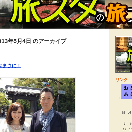
013年5月4日 のアーカイブ
はまさに！
リンク
日
月
5
6
12
1