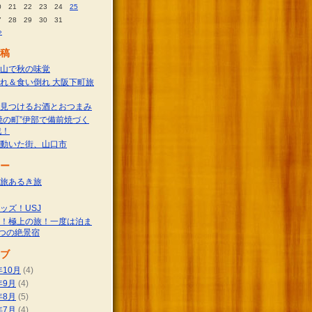
0
21
22
23
24
25
7
28
29
30
31
»
稿
山で秋の味覚
れ＆食い倒れ 大阪下町旅
見つけるお酒とおつまみ
焼の町”伊部で備前焼づく
戦！
動いた街、山口市
ー
旅あるき旅
ッズ！USJ
！極上の旅！一度は泊ま
つの絶景宿
ブ
年10月
(4)
年9月
(4)
年8月
(5)
年7月
(4)