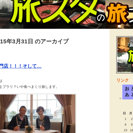
015年3月31日 のアーカイブ
専門店！！！そして…
リンク
は
をブラリ？いや食べまくり旅します。
日
月
1
2
8
9
15
1