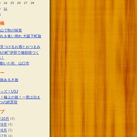
3
24
25
26
27
28
0
31
»
稿
山で秋の味覚
れ＆食い倒れ 大阪下町旅
見つけるお酒とおつまみ
焼の町”伊部で備前焼づく
戦！
動いた街、山口市
ー
旅あるき旅
ッズ！USJ
！極上の旅！一度は泊ま
つの絶景宿
ブ
年10月
(4)
年9月
(4)
年8月
(5)
年7月
(4)