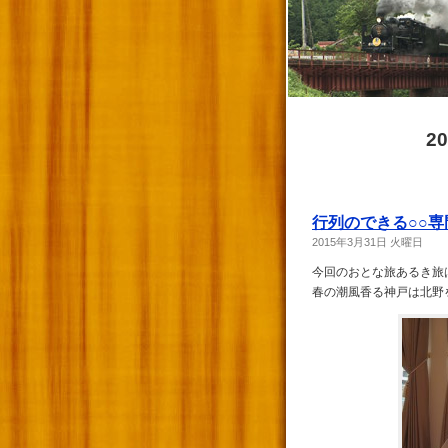
2
行列のできる○○
2015年3月31日 火曜日
今回のおとな旅あるき旅
春の潮風香る神戸は北野