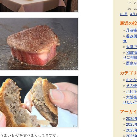
22
2
29
3
« 2月
4月 
最近の投
丹波篠
呑み倒
🍻
大津で
“備前
りに挑
歴史が
カテゴリ
おとな
その他
ハピキ
大阪発
りたい7
アーカイ
2025
2025
2025
“うまいもん”を食べまくってますが、
2025