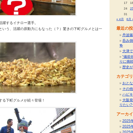
17
1
24
2
31
« 4月
6月 
活躍するイチロー選手。
最近の投
という、活躍の原動力にもなった（？）驚きの下町グルメとは一
丹波篠
呑み倒
🍻
大津で
“備前
りに挑
歴史が
カテゴリ
おとな
その他
ハピキ
大阪発
する下町グルメが続々登場！
りたい7
アーカイ
2025
2025
2025