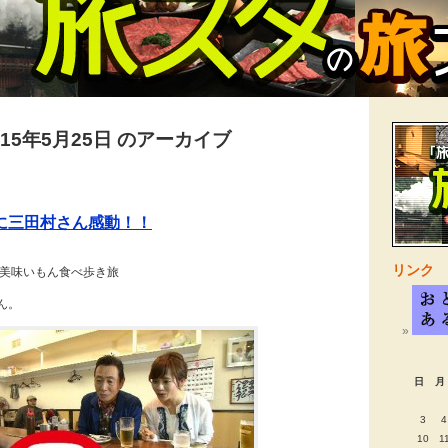
015年5月25日 のアーカイブ
に三田村さん感動！！
リンク
 美味いもん食べ歩き旅
ん。
日
月
3
4
10
1