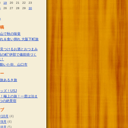
8
19
20
21
22
23
5
26
27
28
29
30
»
稿
山で秋の味覚
れ＆食い倒れ 大阪下町旅
見つけるお酒とおつまみ
焼の町”伊部で備前焼づく
戦！
動いた街、山口市
ー
旅あるき旅
ッズ！USJ
！極上の旅！一度は泊ま
つの絶景宿
ブ
年10月
(4)
年9月
(4)
年8月
(5)