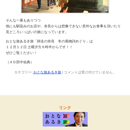
そんな一幕もありつつ
他にも馴染みのお店や、奈良からは想像できない意外なお食事を頂いたり
見どころいっぱいの旅になっています。
おとな旅あるき旅「師走の奈良 冬の風物詩めぐり」は
１２月１２日 土曜夕方６時半からです！！
ぜひご覧ください！
（ＡＤ田中佑典）
カテゴリー:
おとな旅あるき旅
|
コメントは受け付けていません。
リンク