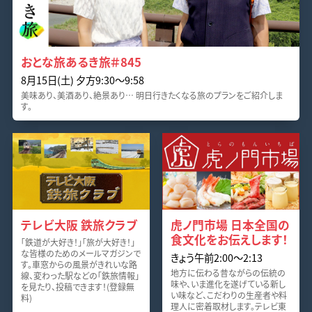
おとな旅あるき旅＃845
8月15日(土) 夕方9:30～9:58
美味あり、美酒あり、絶景あり… 明日行きたくなる旅のプランをご紹介しま
す。
テレビ大阪 鉄旅クラブ
虎ノ門市場 日本全国の
食文化をお伝えします！
「鉄道が大好き！」「旅が大好き！」
な皆様のためのメールマガジンで
きょう午前2:00～2:13
す。車窓からの風景がきれいな路
地方に伝わる昔ながらの伝統の
線、変わった駅などの「鉄旅情報」
味や、いま進化を遂げている新し
を見たり、投稿できます！(登録無
い味など、こだわりの生産者や料
料)
理人に密着取材します。テレビ東