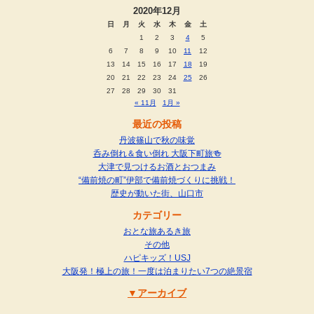
2020年12月
日
月
火
水
木
金
土
1
2
3
4
5
6
7
8
9
10
11
12
13
14
15
16
17
18
19
20
21
22
23
24
25
26
27
28
29
30
31
« 11月
1月 »
最近の投稿
丹波篠山で秋の味覚
呑み倒れ＆食い倒れ 大阪下町旅🍻
大津で見つけるお酒とおつまみ
“備前焼の町”伊部で備前焼づくりに挑戦！
歴史が動いた街、山口市
カテゴリー
おとな旅あるき旅
その他
ハピキッズ！USJ
大阪発！極上の旅！一度は泊まりたい7つの絶景宿
アーカイブ