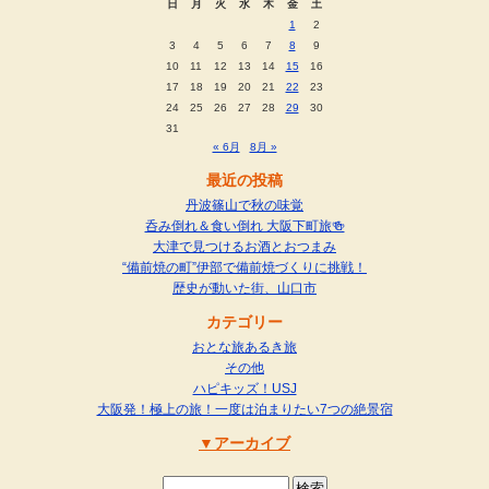
日
月
火
水
木
金
土
1
2
3
4
5
6
7
8
9
10
11
12
13
14
15
16
17
18
19
20
21
22
23
24
25
26
27
28
29
30
31
« 6月
8月 »
最近の投稿
丹波篠山で秋の味覚
呑み倒れ＆食い倒れ 大阪下町旅🍻
大津で見つけるお酒とおつまみ
“備前焼の町”伊部で備前焼づくりに挑戦！
歴史が動いた街、山口市
カテゴリー
おとな旅あるき旅
その他
ハピキッズ！USJ
大阪発！極上の旅！一度は泊まりたい7つの絶景宿
アーカイブ