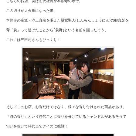
こちらのお店、実は初代社長が本願寺の寺侍。
この辺りが大火事になった際、
本願寺の宗派・浄土真宗を唱えた親鸞聖人(しんらんしょうにん)の御真影を
背「負」って逃げたことから｢負󠄁野｣という名前を賜ったそう。
これには三田村さんもびっくり！
そしてこのお店、お香だけではなく、様々な香り付けされた商品があり、
「時の香り」という時代ごとに香りを分けているキャンドルがあるそうで
匂いを嗅いで時代当てクイズに挑戦！