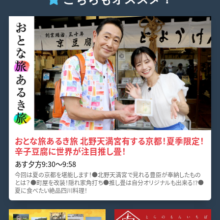
おとな旅あるき旅 北野天満宮有する京都！夏季限定！
辛子豆腐に世界が注目推し畳！
あす夕方9:30～9:58
今回は夏の京都を堪能します！●北野天満宮で見れる豊臣が奉納したもの
とは？●町屋を改装！隠れ家角打ち●推し畳は自分オリジナルも出来る!?●
夏に食べたい絶品四川料理！