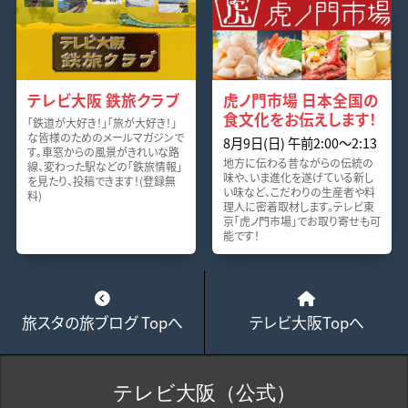
テレビ大阪 鉄旅クラブ
虎ノ門市場 日本全国の
食文化をお伝えします！
「鉄道が大好き！」「旅が大好き！」
な皆様のためのメールマガジンで
8月9日(日) 午前2:00～2:13
す。車窓からの風景がきれいな路
地方に伝わる昔ながらの伝統の
線、変わった駅などの「鉄旅情報」
味や、いま進化を遂げている新し
を見たり、投稿できます！(登録無
い味など、こだわりの生産者や料
料)
理人に密着取材します。テレビ東
京「虎ノ門市場」でお取り寄せも可
能です！
旅スタの旅ブログ Topへ
テレビ大阪Topへ
テレビ大阪（公式）