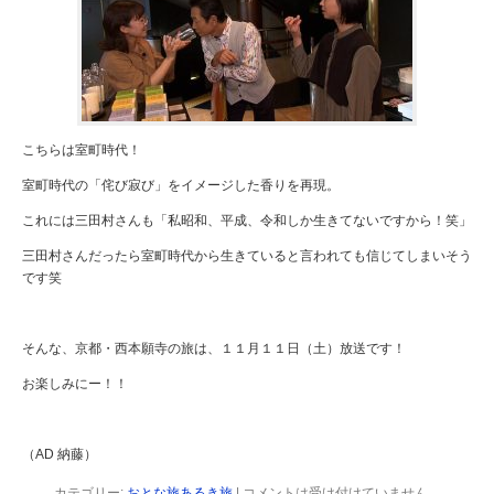
こちらは室町時代！
室町時代の「侘び寂び」をイメージした香りを再現。
これには三田村さんも「私昭和、平成、令和しか生きてないですから！笑」
三田村さんだったら室町時代から生きていると言われても信じてしまいそう
です笑
そんな、京都・西本願寺の旅は、１１月１１日（土）放送です！
お楽しみにー！！
（AD 納藤）
カテゴリー:
おとな旅あるき旅
|
コメントは受け付けていません。