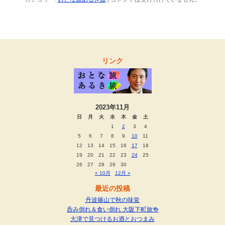
リンク
2023年11月
日
月
火
水
木
金
土
1
2
3
4
5
6
7
8
9
10
11
12
13
14
15
16
17
18
19
20
21
22
23
24
25
26
27
28
29
30
« 10月
12月 »
最近の投稿
丹波篠山で秋の味覚
呑み倒れ＆食い倒れ 大阪下町旅🍻
大津で見つけるお酒とおつまみ