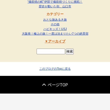
“備前焼の町”伊部で備前焼づくりに挑戦！
歴史が動いた街、山口市
カテゴリー
おとな旅あるき旅
その他
ハピキッズ！USJ
大阪発！極上の旅！一度は泊まりたい7つの絶景宿
アーカイブ
このブログのTopに戻る
ページTOP