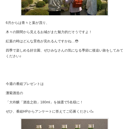
6月からは青々と葉が茂り、
木々の隙間から見えるお城がまた魅力的だそうですよ！
紅葉の時はどんな景色が見れるんですかね…😳
四季で楽しめる好古園、ぜひみなさんの気になる季節に後追い旅をしてみて
ください♪
今週の番組プレゼントは
灘菊酒造の
「大吟醸「酒造之助」180ml」を抽選で5名様に！
ぜひ、番組HPからアンケートに答えてご応募ください🍶