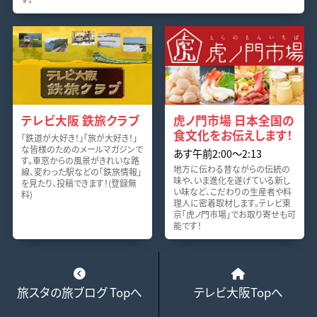
テレビ大阪 鉄旅クラブ
虎ノ門市場 日本全国の
食文化をお伝えします！
「鉄道が大好き！」「旅が大好き！」
な皆様のためのメールマガジンで
あす午前2:00～2:13
す。車窓からの風景がきれいな路
地方に伝わる昔ながらの伝統の
線、変わった駅などの「鉄旅情報」
味や、いま進化を遂げている新し
を見たり、投稿できます！(登録無
い味など、こだわりの生産者や料
料)
理人に密着取材します。テレビ東
京「虎ノ門市場」でお取り寄せも可
能です！
旅スタの旅ブログ Topへ
テレビ大阪Topへ