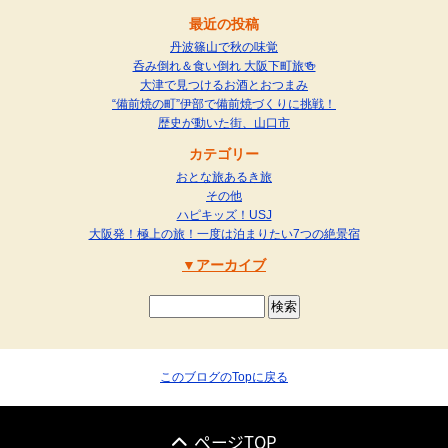
最近の投稿
丹波篠山で秋の味覚
呑み倒れ＆食い倒れ 大阪下町旅🍻
大津で見つけるお酒とおつまみ
“備前焼の町”伊部で備前焼づくりに挑戦！
歴史が動いた街、山口市
カテゴリー
おとな旅あるき旅
その他
ハピキッズ！USJ
大阪発！極上の旅！一度は泊まりたい7つの絶景宿
アーカイブ
このブログのTopに戻る
ページTOP