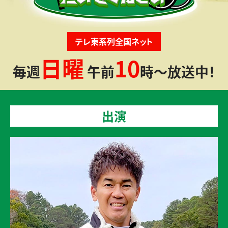
テレ東系列全国ネット
日曜
10
毎週
午前
時～放送中！
出演