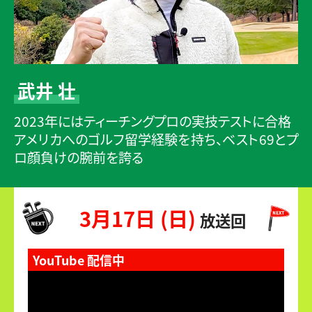
武井 壮
2023年にはティーチングプロの実技テストに合格
アメリカへのゴルフ留学経験を持ち、ベスト69とプ
ロ顔負けの腕前を誇る
3月17日 (日)
放送回
YouTube 配信中