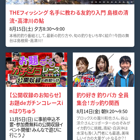
THEフィッシング 名手に教わる友釣り入門 島根の清
流・高津川の鮎
8月15日(土) 夕方8:30～9:00
本格的釣り番組として、最新の釣り方や、旬の釣りをいち早く紹介！今回の舞
台は島根県・高津川！
【公開収録のお知らせ】
釣り好き 釣りバカ 全員
お題deガチンコレースi
集合！ガッ釣り関西
nはりちゅう
8月14日(金) 朝9:20～9:50
プロックスの瀧川和也さん、谷山
11月5日(日) に事前申込不
洋介さんとリポーターののぞみが
要・参加費無料の公開収録イ
イカ釣りに挑戦。南紀・白浜沖は
ベント開催！みんなで遊びに
水深も浅く入門者にも最適。美味
行こう♪
しいイカの大量ゲットなるか？！