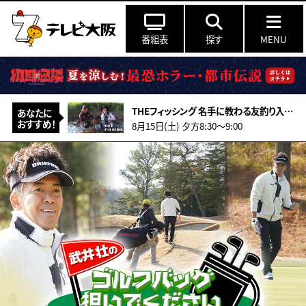
番組表
探す
MENU
THEフィッシング 名手に教わる友釣り入門 島根の清流・高津川の鮎
あなたに
おすすめ！
8月15日(土) 夕方8:30～9:00