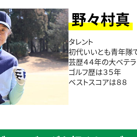
野々村真
タレント
初代いいとも青年隊
芸歴４４年の大ベテラ
ゴルフ歴は３５年
ベストスコアは８８