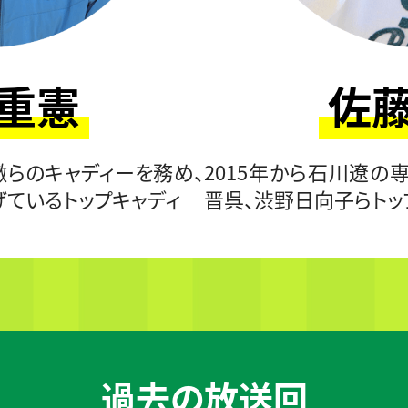
 重憲
佐藤
徹らのキャディーを務め、
2015年から石川遼の
げているトップキャディ
晋呉、渋野日向子らトッ
過去の放送回