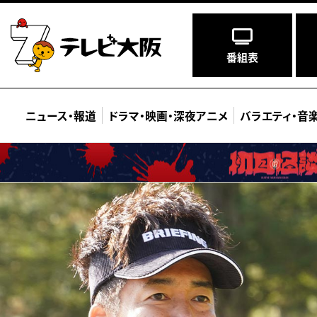
番組表
ニュース
・
報道
ドラマ
・
映画
・
深夜アニメ
バラエティ
・
音