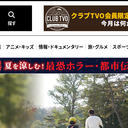
探す
楽
アニメ
・
キッズ
情報
・
ドキュメンタリー
旅
・
グルメ
スポー