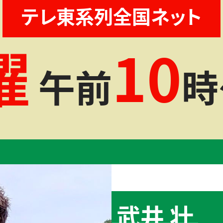
テレ東系列全国ネット
曜
10
午前
時
武井 壮