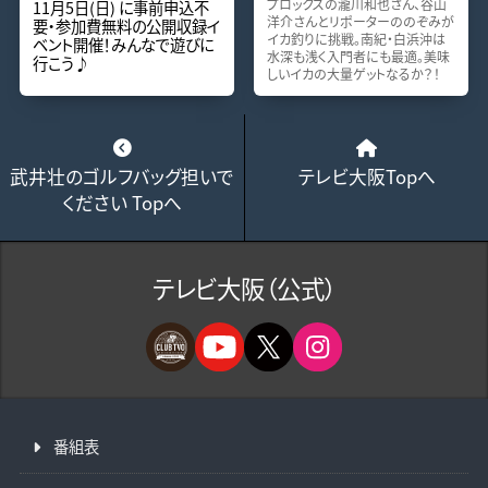
プロックスの瀧川和也さん、谷山
11月5日(日) に事前申込不
洋介さんとリポーターののぞみが
要・参加費無料の公開収録イ
イカ釣りに挑戦。南紀・白浜沖は
ベント開催！みんなで遊びに
水深も浅く入門者にも最適。美味
行こう♪
しいイカの大量ゲットなるか？！
武井壮のゴルフバッグ担いで
テレビ大阪Topへ
ください Topへ
テレビ大阪（公式）
番組表