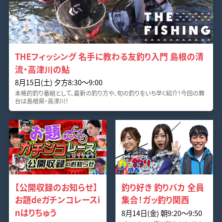
THEフィッシング 名手に教わる友釣り入門 島根の清
流・高津川の鮎
8月15日(土) 夕方8:30～9:00
本格的釣り番組として、最新の釣り方や、旬の釣りをいち早く紹介！今回の舞
台は島根県・高津川！
【公開収録のお知らせ】
釣り好き 釣りバカ 全員
お題deガチンコレースi
集合！ガッ釣り関西
nはりちゅう
8月14日(金) 朝9:20～9:50