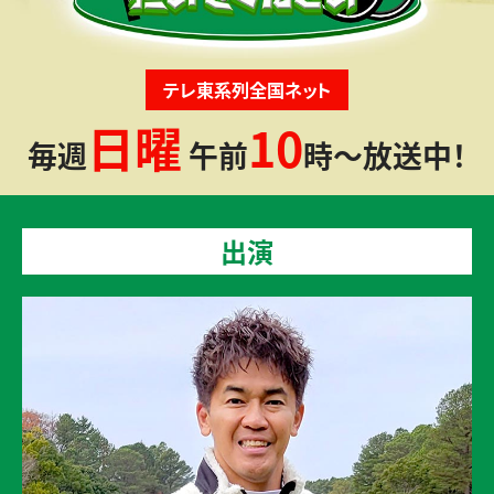
テレ東系列全国ネット
日曜
10
毎週
午前
時～放送中！
出演