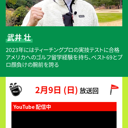
武井 壮
2023年にはティーチングプロの実技テストに合格
アメリカへのゴルフ留学経験を持ち、ベスト69とプ
ロ顔負けの腕前を誇る
2月9日 (日)
放送回
YouTube 配信中