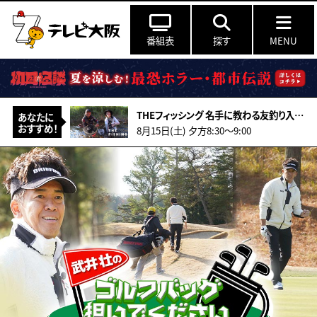
番組表
探す
MENU
THEフィッシング 名手に教わる友釣り入門 島根の清流・高津川の鮎
あなたに
おすすめ！
8月15日(土) 夕方8:30～9:00