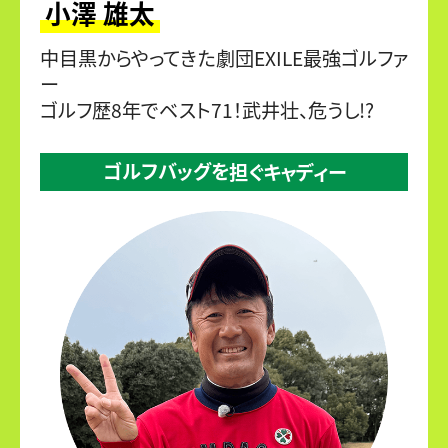
小澤 雄太
中目黒からやってきた劇団EXILE最強ゴルファ
ー
ゴルフ歴8年でベスト71！武井壮、危うし!?
ゴルフバッグを
担ぐキャディー