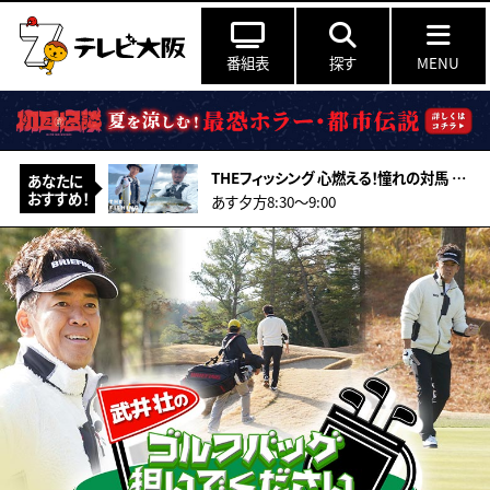
番組表
探す
MENU
THEフィッシング 心燃える！憧れの対馬 真夏のロックショアゲーム
あなたに
おすすめ！
あす夕方8:30～9:00