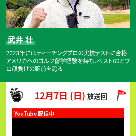
武井 壮
2023年にはティーチングプロの実技テストに合格
アメリカへのゴルフ留学経験を持ち、ベスト69とプ
ロ顔負けの腕前を誇る
12月7日 (日)
放送回
YouTube 配信中