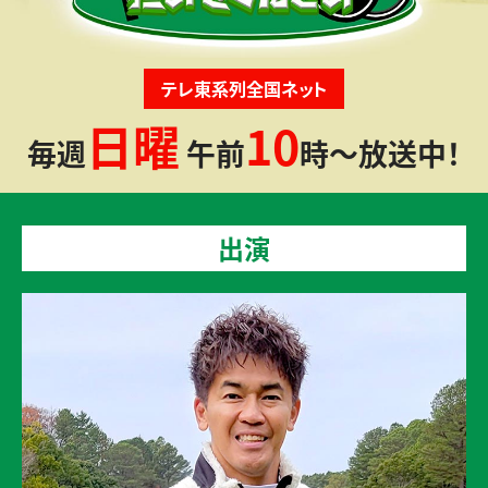
テレ東系列全国ネット
日曜
10
毎週
午前
時～放送中！
出演