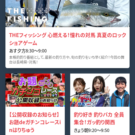
THEフィッシング 心燃える！憧れの対馬 真夏のロック
ショアゲーム
あす夕方8:30～9:00
本格的釣り番組として、最新の釣り方や、旬の釣りをいち早く紹介！今回の舞
台は長崎県・対馬！
【公開収録のお知らせ】
釣り好き 釣りバカ 全員
お題deガチンコレースi
集合！ガッ釣り関西
nはりちゅう
きょう朝9:20～9:50