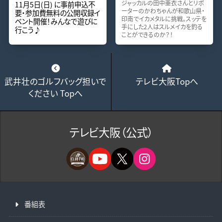
ジャッカルの田中亜衣さんとリポ
11月5日(日) に事前申込不
ーターのかわちゃんが和歌山県・
要・参加費無料の公開収録イ
印南でイカメタルに挑戦。スッテを
ベント開催！みんなで遊びに
手にした2人はスルメイカを釣る
行こう♪
ことができるのか？！
武井壮のゴルフバッグ担いで
テレビ大阪Topへ
ください Topへ
テレビ大阪（公式）
番組表