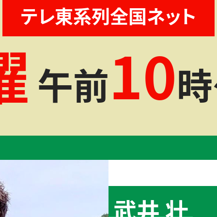
テレ東系列全国ネット
曜
10
午前
時
武井 壮