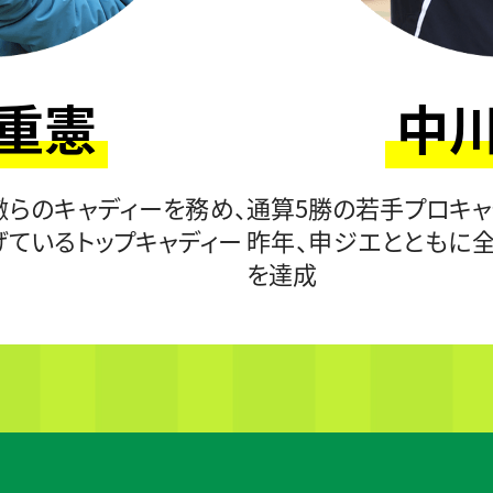
 重憲
中川
徹らのキャディーを務め、
通算5勝の若手プロキ
げているトップキャディー
昨年、申ジエとともに
を達成