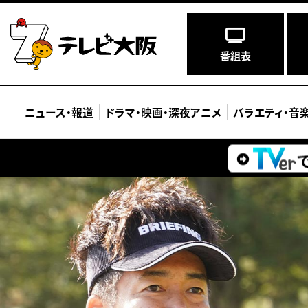
番組表
ニュース
・
報道
ドラマ
・
映画
・
深夜アニメ
バラエティ
・
音