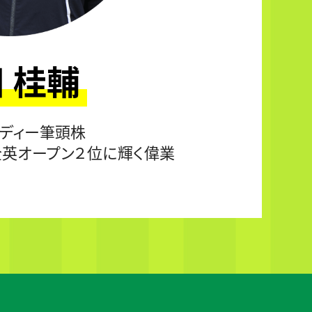
 桂輔
ャディー筆頭株
全英オープン２位に輝く偉業