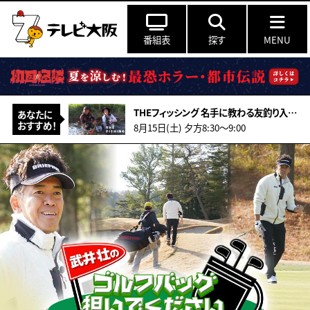
番組表
探す
MENU
THEフィッシング 名手に教わる友釣り入門 島根の清流・高津川の鮎
あなたに
おすすめ！
8月15日(土) 夕方8:30～9:00