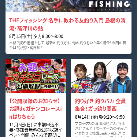
THEフィッシング 名手に教わる友釣り入門 島根の清
流・高津川の鮎
8月15日(土) 夕方8:30～9:00
本格的釣り番組として、最新の釣り方や、旬の釣りをいち早く紹介！今回の舞
台は島根県・高津川！
【公開収録のお知らせ】
釣り好き 釣りバカ 全員
お題deガチンコレースi
集合！ガッ釣り関西
nはりちゅう
8月14日(金) 朝9:20～9:50
プロックスの瀧川和也さん、谷山
11月5日(日) に事前申込不
洋介さんとリポーターののぞみが
要・参加費無料の公開収録イ
イカ釣りに挑戦。南紀・白浜沖は
ベント開催！みんなで遊びに