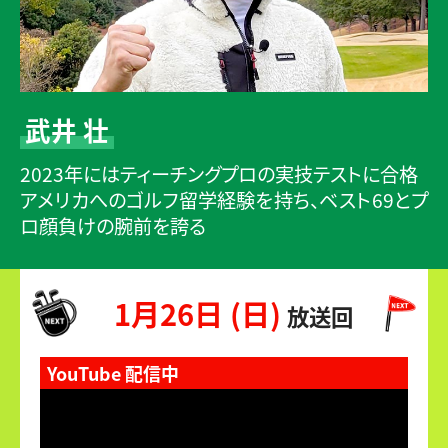
武井 壮
2023年にはティーチングプロの実技テストに合格
アメリカへのゴルフ留学経験を持ち、ベスト69とプ
ロ顔負けの腕前を誇る
1月26日 (日)
放送回
YouTube 配信中