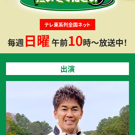
テレ東系列全国ネット
日曜
10
毎週
午前
時～放送中！
出演