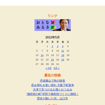
リンク
2012年5月
日
月
火
水
木
金
土
1
2
3
4
5
6
7
8
9
10
11
12
13
14
15
16
17
18
19
20
21
22
23
24
25
26
27
28
29
30
31
« 4月
6月 »
最近の投稿
丹波篠山で秋の味覚
呑み倒れ＆食い倒れ 大阪下町旅🍻
大津で見つけるお酒とおつまみ
“備前焼の町”伊部で備前焼づくりに挑戦！
歴史が動いた街、山口市