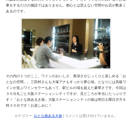
事をするだけの施設ではありません。都心とは思えない空間やお店が数多く
あるのです。
その内の１つがここ。ワインのおいしさ、奥深さがじっくりと楽しめる「お
となの空間」。三田村さんも大塚アナもすっかり夢心地。となりには高級ワ
インが並ぶワインセラーもあって、駅ビルの域を超えた豪華さです。今回は
３０分丸ごと大阪ステーションシティですが、見どころが本当にたっぷりで
す！「おとな旅あるき旅」大阪ステーションシティの旅は明日土曜日夕方６
時３０分です！お楽しみに！
カテゴリー:
おとな旅あるき旅
|
コメントは受け付けていません。