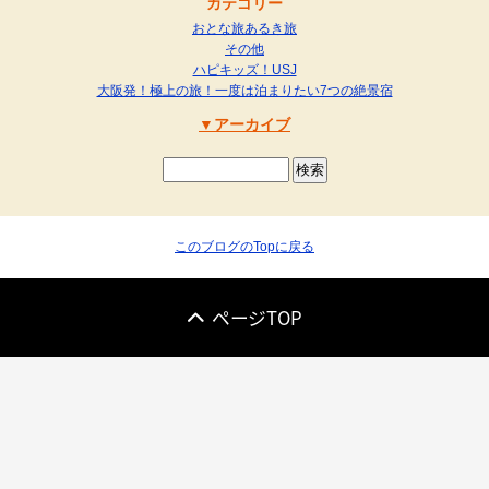
カテゴリー
おとな旅あるき旅
その他
ハピキッズ！USJ
大阪発！極上の旅！一度は泊まりたい7つの絶景宿
アーカイブ
このブログのTopに戻る
ページTOP