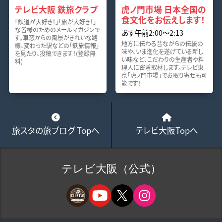
テレビ大阪 鉄旅クラブ
虎ノ門市場 日本全国の
食文化をお伝えします！
「鉄道が大好き！」「旅が大好き！」
な皆様のためのメールマガジンで
あす午前2:00～2:13
す。車窓からの風景がきれいな路
地方に伝わる昔ながらの伝統の
線、変わった駅などの「鉄旅情報」
味や、いま進化を遂げている新し
を見たり、投稿できます！(登録無
い味など、こだわりの生産者や料
料)
理人に密着取材します。テレビ東
京「虎ノ門市場」でお取り寄せも可
能です！
旅スタの旅ブログ Topへ
テレビ大阪Topへ
テレビ大阪（公式）