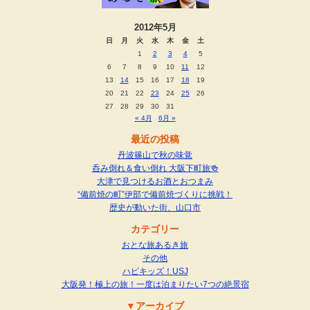
2012年5月
日
月
火
水
木
金
土
1
2
3
4
5
6
7
8
9
10
11
12
13
14
15
16
17
18
19
20
21
22
23
24
25
26
27
28
29
30
31
« 4月
6月 »
最近の投稿
丹波篠山で秋の味覚
呑み倒れ＆食い倒れ 大阪下町旅🍻
大津で見つけるお酒とおつまみ
“備前焼の町”伊部で備前焼づくりに挑戦！
歴史が動いた街、山口市
カテゴリー
おとな旅あるき旅
その他
ハピキッズ！USJ
大阪発！極上の旅！一度は泊まりたい7つの絶景宿
アーカイブ