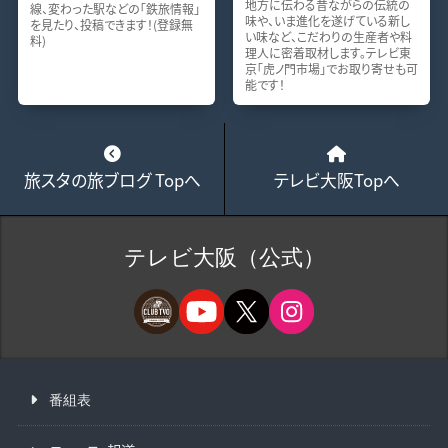
地方に伝わる昔ながらの伝統の
線、変わった駅などの「鉄旅情報」
味や、いま進化を遂げている新し
を見たり、投稿できます！(登録無
い味など、こだわりの生産者や料
料)
理人に密着取材します。テレビ東
京「虎ノ門市場」でお取り寄せも可
能です！
旅スタの旅ブログ Topへ
テレビ大阪Topへ
テレビ大阪（公式）
番組表