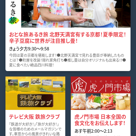
おとな旅あるき旅 北野天満宮有する京都！夏季限定！
辛子豆腐に世界が注目推し畳！
きょう夕方9:30～9:58
今回は夏の京都を堪能します！●北野天満宮で見れる豊臣が奉納したもの
とは？●町屋を改装！隠れ家角打ち●推し畳は自分オリジナルも出来る!?●
夏に食べたい絶品四川料理！
テレビ大阪 鉄旅クラブ
虎ノ門市場 日本全国の
食文化をお伝えします！
「鉄道が大好き！」「旅が大好き！」
な皆様のためのメールマガジンで
あす午前2:00～2:13
す。車窓からの風景がきれいな路