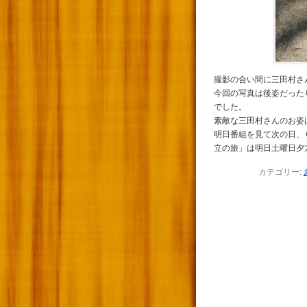
撮影の合い間に三田村さ
今回の写真は後姿だった
でした。
素敵な三田村さんのお姿
明日番組を見て次の日、
立の旅」は明日土曜日夕
カテゴリー: