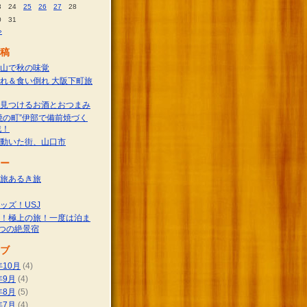
3
24
25
26
27
28
0
31
»
稿
山で秋の味覚
れ＆食い倒れ 大阪下町旅
見つけるお酒とおつまみ
焼の町”伊部で備前焼づく
戦！
動いた街、山口市
ー
旅あるき旅
ッズ！USJ
！極上の旅！一度は泊ま
つの絶景宿
ブ
年10月
(4)
年9月
(4)
年8月
(5)
年7月
(4)