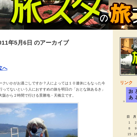
011年5月6日 のアーカイブ
立へ
リンク
ークいかがお過ごしですか？人によっては１０連休にもなった今
行ってないという人におすすめの旅を明日の「おとな旅あるき」
大阪から２時間で行ける景勝地・天橋立です。
日
月
1
2
8
9
15
1