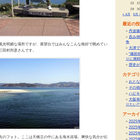
22
2
29
3
« 4月
6月 
最近の投
丹波篠
呑み倒
🍻
風光明媚な場所ですが、展望台ではみんなこんな格好で眺めてい
大津で
三田村邦彦さんです。
“備前
りに挑
歴史が
カテゴリ
おとな
その他
ハピキ
大阪発
りたい7
アーカイ
2025
2025
2025
先のフォト。ここは天橋立の中にある海水浴場。爽快な気分が伝
2025