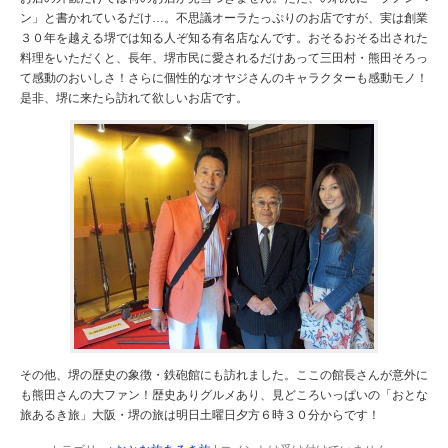
ン」と書かれているだけ…。不思議オーラたっぷりのお店ですが、実は創業
３０年を越える堺では知る人ぞ知る有名店なんです。おそるおそる出された
料理をいただくと、長年、堺市民に愛されるだけあって三田村・熊田そろっ
て感動のおいしさ！さらに個性的なオヤジさんのキャラクターも感動モノ！
是非、堺に来たら訪れて欲しいお店です。
その他、堺の歴史の象徴・鉄砲館にも訪れました。ここの館長さんが意外に
も熊田さんの大ファン！歴史ありグルメあり、見どころいっぱいの「おとな
旅あるき旅」大阪・堺の旅は明日土曜日夕方６時３０分からです！