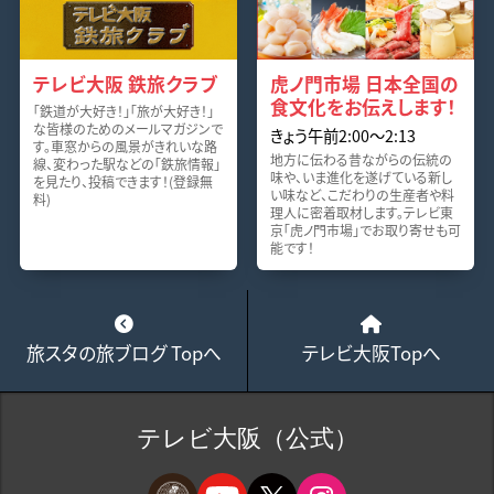
テレビ大阪 鉄旅クラブ
虎ノ門市場 日本全国の
食文化をお伝えします！
「鉄道が大好き！」「旅が大好き！」
な皆様のためのメールマガジンで
きょう午前2:00～2:13
す。車窓からの風景がきれいな路
地方に伝わる昔ながらの伝統の
線、変わった駅などの「鉄旅情報」
味や、いま進化を遂げている新し
を見たり、投稿できます！(登録無
い味など、こだわりの生産者や料
料)
理人に密着取材します。テレビ東
京「虎ノ門市場」でお取り寄せも可
能です！
旅スタの旅ブログ Topへ
テレビ大阪Topへ
テレビ大阪（公式）