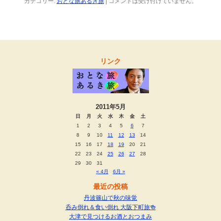
カテゴリー:
おとな旅あるき旅
|
コメントは受け付けていません。
リンク
2011年5月
日
月
火
水
木
金
土
1
2
3
4
5
6
7
8
9
10
11
12
13
14
15
16
17
18
19
20
21
22
23
24
25
26
27
28
29
30
31
« 4月
6月 »
最近の投稿
丹波篠山で秋の味覚
呑み倒れ＆食い倒れ 大阪下町旅🍻
大津で見つけるお酒とおつまみ