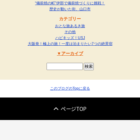
“備前焼の町”伊部で備前焼づくりに挑戦！
歴史が動いた街、山口市
カテゴリー
おとな旅あるき旅
その他
ハピキッズ！USJ
大阪発！極上の旅！一度は泊まりたい7つの絶景宿
アーカイブ
このブログのTopに戻る
ページTOP