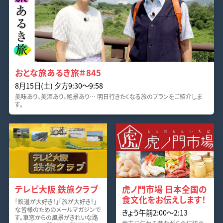
おとな旅あるき旅＃845
8月15日(土) 夕方9:30～9:58
美味あり、美酒あり、絶景あり… 明日行きたくなる旅のプランをご紹介しま
す。
テレビ大阪 鉄旅クラブ
虎ノ門市場 日本全国の
食文化をお伝えします！
「鉄道が大好き！」「旅が大好き！」
な皆様のためのメールマガジンで
きょう午前2:00～2:13
す。車窓からの風景がきれいな路