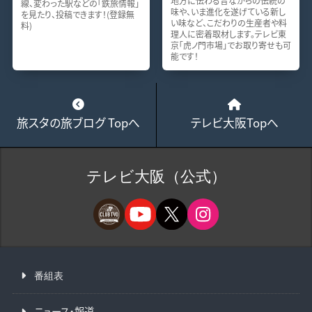
地方に伝わる昔ながらの伝統の
線、変わった駅などの「鉄旅情報」
味や、いま進化を遂げている新し
を見たり、投稿できます！(登録無
い味など、こだわりの生産者や料
料)
理人に密着取材します。テレビ東
京「虎ノ門市場」でお取り寄せも可
能です！
旅スタの旅ブログ Topへ
テレビ大阪Topへ
テレビ大阪（公式）
番組表
ニュース・報道