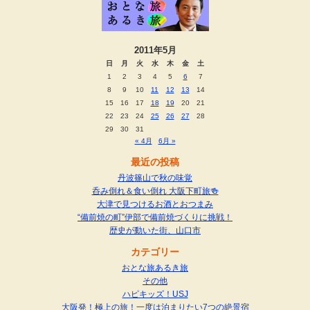
2011年5月
日
月
火
水
木
金
土
1
2
3
4
5
6
7
8
9
10
11
12
13
14
15
16
17
18
19
20
21
22
23
24
25
26
27
28
29
30
31
« 4月
6月 »
最近の投稿
丹波篠山で秋の味覚
呑み倒れ＆食い倒れ 大阪下町旅🍻
大津で見つけるお酒とおつまみ
“備前焼の町”伊部で備前焼づくりに挑戦！
歴史が動いた街、山口市
カテゴリー
おとな旅あるき旅
その他
ハピキッズ！USJ
大阪発！極上の旅！一度は泊まりたい7つの絶景宿