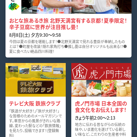
おとな旅あるき旅 北野天満宮有する京都！夏季限定！
辛子豆腐に世界が注目推し畳！
8月8日(土) 夕方9:30～9:58
今回は夏の京都を堪能します！●北野天満宮で見れる豊臣が奉納したもの
とは？●町屋を改装！隠れ家角打ち●推し畳は自分オリジナルも出来る!?●
夏に食べたい絶品四川料理！
テレビ大阪 鉄旅クラブ
虎ノ門市場 日本全国の
食文化をお伝えします！
「鉄道が大好き！」「旅が大好き！」
な皆様のためのメールマガジンで
きょう午前2:00～2:13
す。車窓からの風景がきれいな路
地方に伝わる昔ながらの伝統の
線、変わった駅などの「鉄旅情報」
味や、いま進化を遂げている新し
を見たり、投稿できます！(登録無
い味など、こだわりの生産者や料
料)