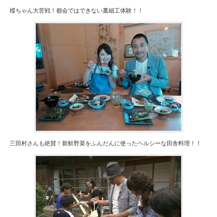
楪ちゃん大苦戦！都会ではできない藁細工体験！！
三田村さんも絶賛！新鮮野菜をふんだんに使ったヘルシーな田舎料理！！