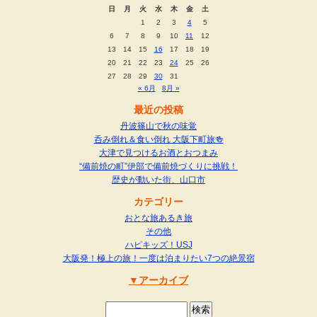
日
月
火
水
木
金
土
1
2
3
4
5
6
7
8
9
10
11
12
13
14
15
16
17
18
19
20
21
22
23
24
25
26
27
28
29
30
31
« 6月
8月 »
最近の投稿
丹波篠山で秋の味覚
呑み倒れ＆食い倒れ 大阪下町旅🍻
大津で見つけるお酒とおつまみ
“備前焼の町”伊部で備前焼づくりに挑戦！
歴史が動いた街、山口市
カテゴリー
おとな旅あるき旅
その他
ハピキッズ！USJ
大阪発！極上の旅！一度は泊まりたい7つの絶景宿
アーカイブ