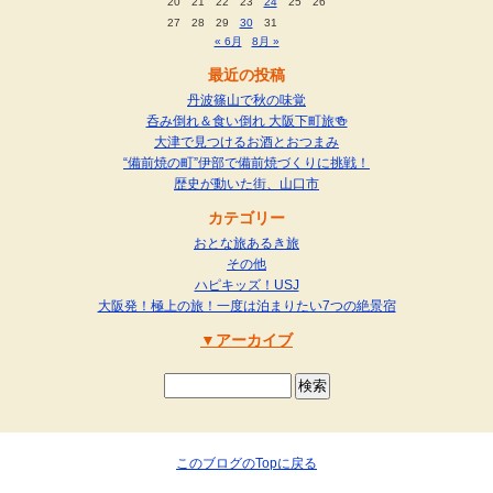
20
21
22
23
24
25
26
27
28
29
30
31
« 6月
8月 »
最近の投稿
丹波篠山で秋の味覚
呑み倒れ＆食い倒れ 大阪下町旅🍻
大津で見つけるお酒とおつまみ
“備前焼の町”伊部で備前焼づくりに挑戦！
歴史が動いた街、山口市
カテゴリー
おとな旅あるき旅
その他
ハピキッズ！USJ
大阪発！極上の旅！一度は泊まりたい7つの絶景宿
アーカイブ
このブログのTopに戻る