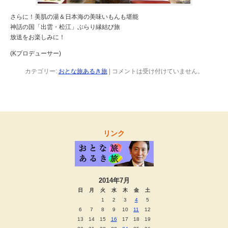
さらに！美肌の湯＆日本海の美味いもんも堪能
神話の国「出雲・松江」ぶらり縁結び旅
放送をお楽しみに！
(Kプロデューサー)
カテゴリー:
おとな旅あるき旅
|
コメントは受け付けていません。
リンク
2014年7月
日
月
火
水
木
金
土
1
2
3
4
5
6
7
8
9
10
11
12
13
14
15
16
17
18
19