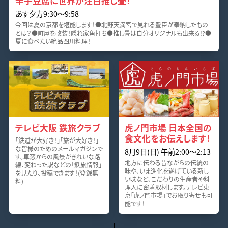
辛子豆腐に世界が注目推し畳！
あす夕方9:30～9:58
今回は夏の京都を堪能します！●北野天満宮で見れる豊臣が奉納したもの
とは？●町屋を改装！隠れ家角打ち●推し畳は自分オリジナルも出来る!?●
夏に食べたい絶品四川料理！
テレビ大阪 鉄旅クラブ
虎ノ門市場 日本全国の
食文化をお伝えします！
「鉄道が大好き！」「旅が大好き！」
な皆様のためのメールマガジンで
8月9日(日) 午前2:00～2:13
す。車窓からの風景がきれいな路
地方に伝わる昔ながらの伝統の
線、変わった駅などの「鉄旅情報」
味や、いま進化を遂げている新し
を見たり、投稿できます！(登録無
い味など、こだわりの生産者や料
料)
理人に密着取材します。テレビ東
京「虎ノ門市場」でお取り寄せも可
能です！