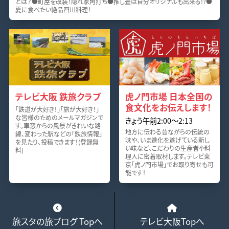
とは？●町屋を改装！隠れ家角打ち●推し畳は自分オリジナルも出来る!?●
夏に食べたい絶品四川料理！
テレビ大阪 鉄旅クラブ
虎ノ門市場 日本全国の
食文化をお伝えします！
「鉄道が大好き！」「旅が大好き！」
な皆様のためのメールマガジンで
きょう午前2:00～2:13
す。車窓からの風景がきれいな路
地方に伝わる昔ながらの伝統の
線、変わった駅などの「鉄旅情報」
味や、いま進化を遂げている新し
を見たり、投稿できます！(登録無
い味など、こだわりの生産者や料
料)
理人に密着取材します。テレビ東
京「虎ノ門市場」でお取り寄せも可
能です！
旅スタの旅ブログ Topへ
テレビ大阪Topへ