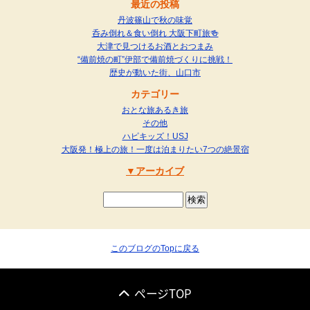
最近の投稿
丹波篠山で秋の味覚
呑み倒れ＆食い倒れ 大阪下町旅🍻
大津で見つけるお酒とおつまみ
“備前焼の町”伊部で備前焼づくりに挑戦！
歴史が動いた街、山口市
カテゴリー
おとな旅あるき旅
その他
ハピキッズ！USJ
大阪発！極上の旅！一度は泊まりたい7つの絶景宿
アーカイブ
このブログのTopに戻る
ページTOP