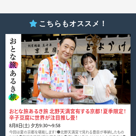
こちらもオススメ！
おとな旅あるき旅 北野天満宮有する京都！夏季限定！
辛子豆腐に世界が注目推し畳！
8月8日(土) 夕方9:30～9:58
今回は夏の京都を堪能します！●北野天満宮で見れる豊臣が奉納したもの