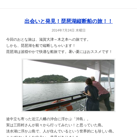
出会いと発見！琵琶湖縦断船の旅！！
2014年7月24日 木曜日
今回のおとな旅は、滋賀大津～木之本への旅です。
しかも、琵琶湖を船で縦断しちゃいます！
琵琶湖は波穏やかで快適な船旅です。暑い夏にはおススメです！
途中立ち寄った近江八幡の沖合に浮かぶ「沖島」。
実は三田村さんが前々から行ってみたい！と思っていた島。
淡水湖に浮かぶ島で、人が住んでいるという世界的にも珍しい島。