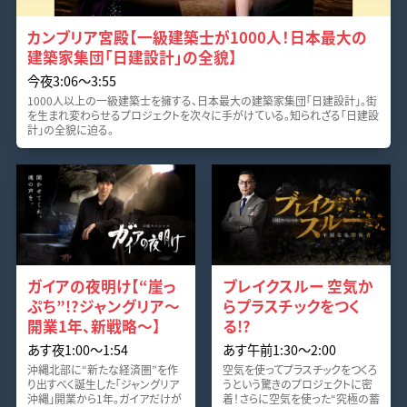
カンブリア宮殿【一級建築士が1000人！日本最大の
建築家集団「日建設計」の全貌】
今夜3:06～3:55
1000人以上の一級建築士を擁する、日本最大の建築家集団「日建設計」。街
を生まれ変わらせるプロジェクトを次々に手がけている。知られざる「日建設
計」の全貌に迫る。
ガイアの夜明け【“崖っ
ブレイクスルー 空気か
ぷち”!?ジャングリア～
らプラスチックをつく
開業1年、新戦略～】
る!?
あす夜1:00～1:54
あす午前1:30～2:00
沖縄北部に“新たな経済圏”を作
空気を使ってプラスチックをつくろ
り出すべく誕生した「ジャングリア
うという驚きのプロジェクトに密
沖縄」開業から1年。ガイアだけが
着！さらに空気を使った“究極の蓄