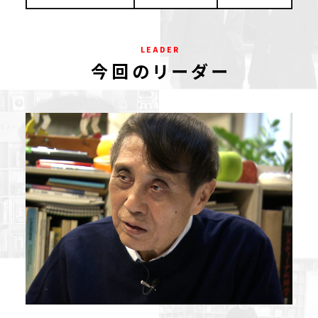
L E A D E R
今 回 の リ ー ダ ー