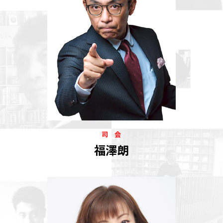
司 会
福澤朗