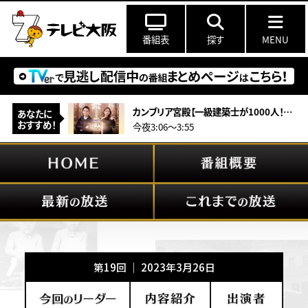
番組表
探す
MENU
カンブリア宮殿【一級建築士が1000人！日本最大の建築家集団「日建設計」の全貌】
あなたに
おすすめ！
今夜3:06～3:55
第19回 ｜ 2023年3月26日