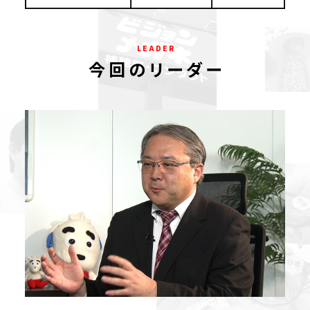
L E A D E R
今 回 の リ ー ダ ー