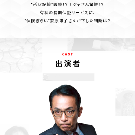
“形状記憶”眼鏡！？ナジャさん驚愕！？
有料の長期保証サービスに、
“保険ぎらい”荻原博子さんが下した判断は？
C A S T
出 演 者