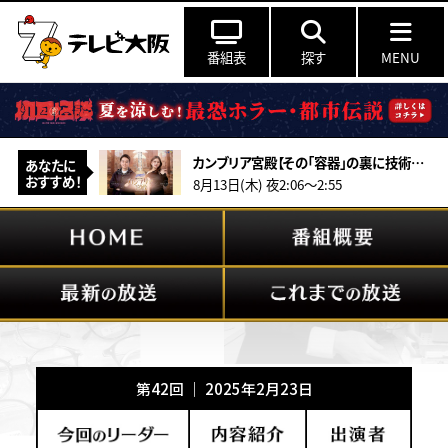
番組表
探す
MENU
カンブリア宮殿【その「容器」の裏に技術あり“世界初”を連発！黒子企業の秘密】
あなたに
おすすめ！
8月13日(木) 夜2:06～2:55
第42回 ｜ 2025年2月23日