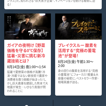
ングス」だ。知られざる“巨大黒子企業”、イノベーションを続ける秘密に迫
る！
ガイアの夜明け 【野菜
ブレイクスルー 酸素を
価格を守る0℃保存】
活用する“究極の蓄電
猛暑・災害に挑む新冷
池”が登場！
蔵技術とは？
8月14日(金) 午前1:30～
2:00
8月14日(金) 夜1:00～1:54
身の回りの酸素を活用する“究極
猛暑で夏野菜の価格が高騰！冷
の蓄電池”にフォーカス！軽量＆大
凍・冷蔵ではない新技術で農家や
容量の秘密に、ベストセラー作家・
消費者を救う挑戦が始まった！し
相場英雄が迫る。
かし巨大倉庫を建設した熊本で大
地震が発生…いきなり真価が問
われることに