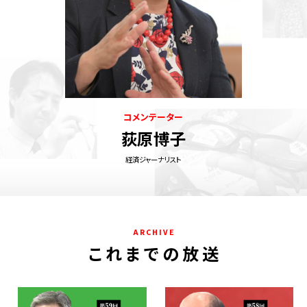
コメンテーター
荻原博子
経済ジャーナリスト
A R C H I V E
こ れ ま で の 放 送