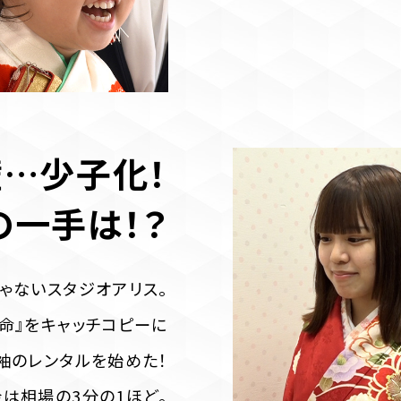
…少子化！
の一手は！？
ゃないスタジオアリス。
命』をキャッチコピーに
振袖のレンタルを始めた！
は相場の3分の1ほど。