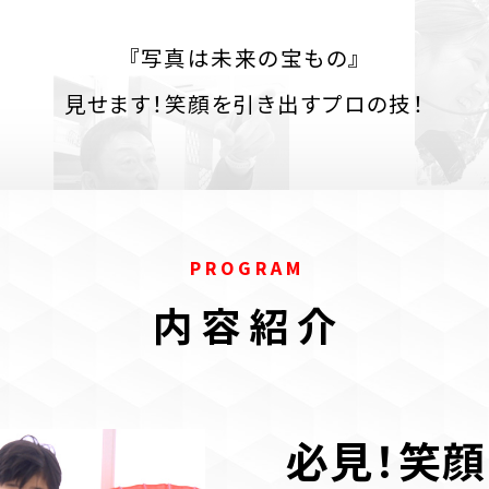
『写真は未来の宝もの』
見せます！笑顔を引き出すプロの技！
P R O G R A M
内 容 紹 介
必見！笑顔