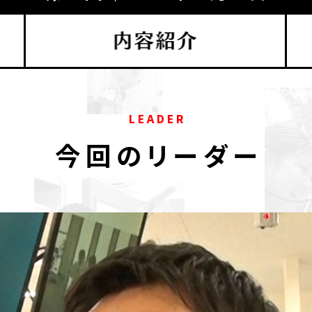
L E A D E R
今 回 の リ ー ダ ー