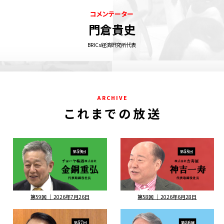
コメンテーター
門倉貴史
BRICs経済研究所代表
A R C H I V E
こ れ ま で の 放 送
第59回 ｜ 2026年7月26日
第58回 ｜ 2026年6月28日