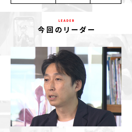
L E A D E R
今 回 の リ ー ダ ー