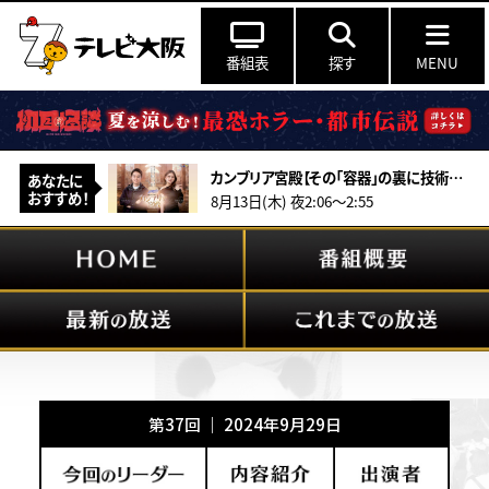
番組表
探す
MENU
カンブリア宮殿【その「容器」の裏に技術あり“世界初”を連発！黒子企業の秘密】
あなたに
おすすめ！
8月13日(木) 夜2:06～2:55
第37回 ｜ 2024年9月29日