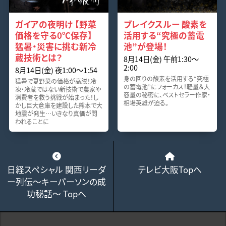
ガイアの夜明け 【野菜
ブレイクスルー 酸素を
価格を守る0℃保存】
活用する“究極の蓄電
猛暑・災害に挑む新冷
池”が登場！
蔵技術とは？
8月14日(金) 午前1:30～
2:00
8月14日(金) 夜1:00～1:54
身の回りの酸素を活用する“究極
猛暑で夏野菜の価格が高騰！冷
の蓄電池”にフォーカス！軽量＆大
凍・冷蔵ではない新技術で農家や
容量の秘密に、ベストセラー作家・
消費者を救う挑戦が始まった！し
相場英雄が迫る。
かし巨大倉庫を建設した熊本で大
地震が発生…いきなり真価が問
われることに
日経スペシャル 関西リーダ
テレビ大阪Topへ
ー列伝～キーパーソンの成
功秘話～ Topへ