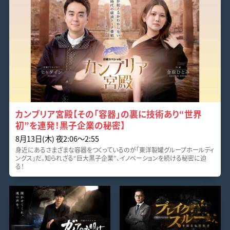
カンブリア宮殿【その「容器」の裏に技術あり“世界
初”を連発！黒子企業の秘密】
8月13日(木) 夜2:06～2:55
身近にあるさまざまな容器をつくっているのが「東洋製罐グループホールディ
ングス」だ。知られざる“巨大黒子企業”、イノベーションを続ける秘密に迫
る！