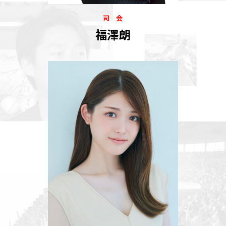
司 会
福澤朗