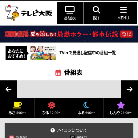
番組表
探す
MENU
あなたに
TVerで見逃し配信中の番組一覧
おすすめ！
番組表
8月
2026
月
火
水
木
金
土
日
あさ
ひる
よる
しんや
5:00～
12:00～
6:00～
24:00～
27
28
29
30
31
1
2
3
4
5
6
7
8
9
アイコンについて
新番組
最終回
新
終