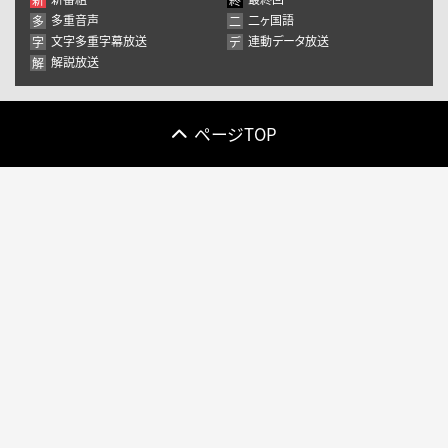
10
11
12
13
14
15
16
多重音声
二ヶ国語
多
二
17
18
19
20
21
22
23
文字多重字幕放送
連動データ放送
字
デ
解説放送
解
24
25
26
27
28
29
30
31
1
2
3
4
5
6
ページTOP
きょう
閉じる