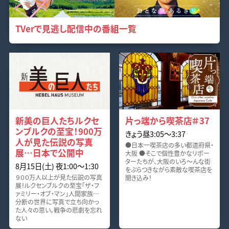
TVerで見逃し配信中の番組一覧
新美の巨人たちルクセ
片っ端から喫茶店＃37
ンブルクの至宝！900万
きょう昼3:05〜3:37
人が見た伝説の写真
●日本一喫茶店の多い都道府県・
展…日本で公開中
大阪 ●そこで個性豊かなリポー
ターたちが、大阪のいろ～んな街
8月15日(土) 夜1:00〜1:30
をぶらつきながら素敵な喫茶店を
９００万人以上が見た伝説の写真
聞き込み！
展！ルクセンブルクの至宝「ザ・フ
ァミリー・オブ・マン」人間家族…
分断の世界に写真で立ち向かっ
た人々の思い。戦争の悲劇を忘れ
ない